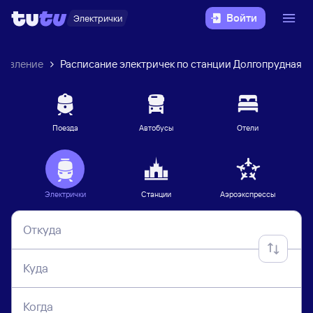
Войти
Электрички
равление
Расписание электричек по станции Долгопрудная
Поезда
Автобусы
Отели
Электрички
Станции
Аэроэкспрессы
Откуда
Куда
Когда