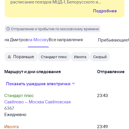
расписание поездов МЦД-1, Белорусского и
Савёловского направлений. Ряд поездов проследует
Подробнее
измененным расписанием, часть поездов сокращена
или отменена полностью. Увеличен интервал
движения поездов от/до ст. Усово. Отдельным
поездам Белорусского направления изменен набор
Отправление и прибытие по московскому времени
остановок, некоторые поезда проследуют с
длительными стоянками по ст. Можайск, Дорохово,
на Дмитров
на Москву
Все направления
Прибывающие
Голицыно или Одинцово.
Пораньше
Стандарт плюс
Иволга
Скорый
Маршрут и дни следования
Отправление
Показать ушедшие электрички
Стандарт плюс
23:43
Савёлово — Москва Савёловская
6367
Ежедневно
Иволга
23:49