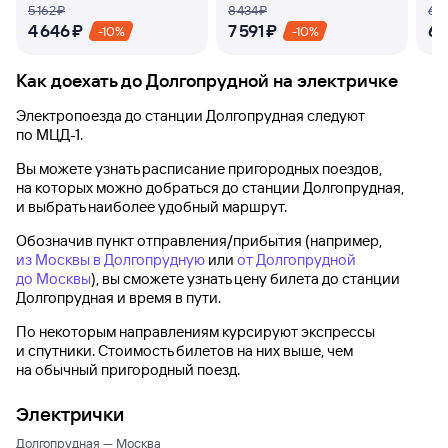
5 ⁠162 ⁠₽
8 ⁠434 ⁠₽
6 ⁠7
4 ⁠646 ⁠₽
7 ⁠591 ⁠₽
6 ⁠
-10%
-10%
Как доехать до
Долгопрудной
на электричке
Электропоезда до
станции Долгопрудная
следуют
по МЦД-1.
Вы можете узнать расписание пригородных поездов,
на которых можно добраться до
станции Долгопрудная
,
и выбрать наиболее удобный маршрут.
Обозначив пункт отправления/прибытия (например,
из Москвы в Долгопрудную
или
от Долгопрудной
до Москвы
), вы сможете узнать цену билета до
станции
Долгопрудная
и время в пути.
По некоторым направлениям курсируют экспрессы
и спутники. Стоимость билетов на них выше, чем
на обычный пригородный поезд.
Электрички
Долгопрудная — Москва