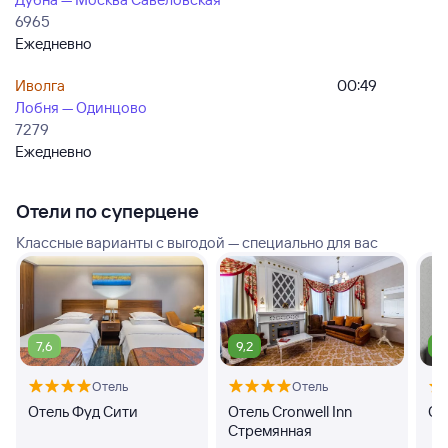
6965
Ежедневно
Иволга
00:49
Лобня — Одинцово
7279
Ежедневно
Отели по суперцене
Классные варианты с выгодой — специально для вас
7,6
9,2
9
Отель
Отель
Отель Фуд Сити
Отель Cronwell Inn
От
Стремянная