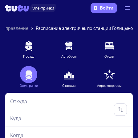
Войти
Электрички
 направление
Расписание электричек по станции Голицыно
Поезда
Автобусы
Отели
Электрички
Станции
Аэроэкспрессы
Откуда
Куда
Когда