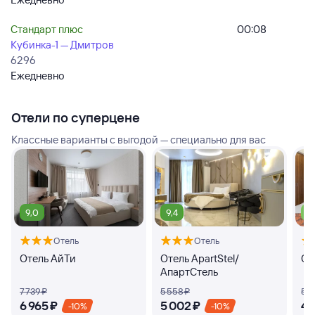
Стандарт плюс
00:08
Кубинка-1 — Дмитров
6296
Ежедневно
Отели по суперцене
Классные варианты с выгодой — специально для вас
9,0
9,4
7,
Отель
Отель
Отель АйТи
Отель ApartStel/
От
АпартСтель
7 ⁠739 ⁠₽
5 ⁠558 ⁠₽
5 ⁠1
6 ⁠965 ⁠₽
5 ⁠002 ⁠₽
4 ⁠
-10%
-10%