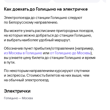
Как доехать до
Голицыно
на электричке
Электропоезда до
станции Голицыно
следуют
по Белорусскому направлению.
Вы можете узнать расписание пригородных поездов,
на которых можно добраться до
станции Голицыно
,
и выбрать наиболее удобный маршрут.
Обозначив пункт прибытия/отправления (например,
из Москвы в Голицыно
или
от Голицыно до Москвы
),
вы узнаете цену билета до
станции Голицыно
и время
в пути.
По некоторым направлениям курсируют спутники
и экспрессы. Стоимость билетов на них выше, чем
на обычный электропоезд.
Электрички
Голицыно — Москва