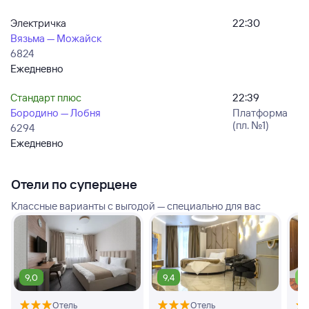
Электричка
22:30
Вязьма — Можайск
6824
Ежедневно
Стандарт плюс
22:39
Бородино — Лобня
Платформа
(пл. №1)
6294
Ежедневно
Отели по суперцене
Классные варианты с выгодой — специально для вас
9,0
9,4
7,
Отель
Отель