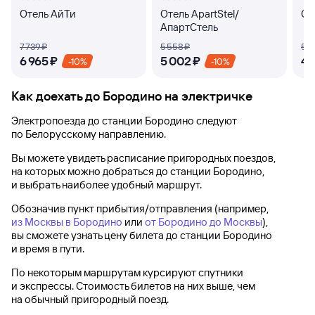
Отель АйТи
Отель ApartStel/
От
АпартСтель
7 ⁠739 ⁠₽
5 ⁠558 ⁠₽
5 ⁠1
6 ⁠965 ⁠₽
5 ⁠002 ⁠₽
4 ⁠
-10%
-10%
Как доехать до
Бородино
на электричке
Электропоезда до
станции Бородино
следуют
по Белорусскому направлению.
Вы можете увидеть расписание пригородных поездов,
на которых можно добраться до
станции Бородино
,
и выбрать наиболее удобный маршрут.
Обозначив пункт прибытия/отправления (например,
из Москвы в Бородино
или
от Бородино до Москвы
),
вы сможете узнать цену билета до
станции Бородино
и время в пути.
По некоторым маршрутам курсируют спутники
и экспрессы. Стоимость билетов на них выше, чем
на обычный пригородный поезд.