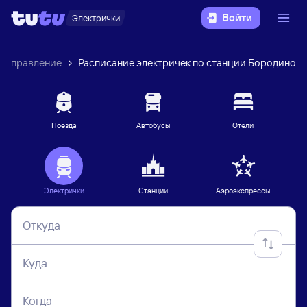
Войти
Электрички
 направление
Расписание электричек по станции Бородино
Поезда
Автобусы
Отели
Электрички
Станции
Аэроэкспрессы
Откуда
Куда
Когда