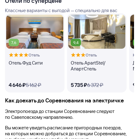
Отели по суперцене
Классные варианты с выгодой — специально для вас
7,6
9,4
8
Отель
Отель
Кв
Отель Фуд Сити
Отель ApartStel/
Дз
АпартСтель
Ма
4 ⁠646 ⁠₽
5 ⁠162 ⁠₽
5 ⁠735 ⁠₽
6 ⁠372 ⁠₽
9 ⁠
Как доехать до
Соревнования
на электричке
Электропоезда до
станции Соревнование
следуют
по Савеловскому направлению.
Вы можете увидеть расписание пригородных поездов,
на которых можно добраться до
станции Соревнование
,