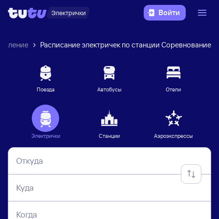
Войти
Электрички
равление
Расписание электричек по станции Соревнование
Поезда
Автобусы
Отели
Электрички
Станции
Аэроэкспрессы
Откуда
Куда
Когда