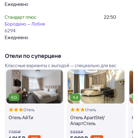
Ежедневно
Стандарт плюс
22:50
Бородино — Лобня
6294
Ежедневно
Отели по суперцене
Классные варианты с выгодой — специально для вас
9,0
9,4
7,
Отель
Отель
Отель АйТи
Отель ApartStel/
От
АпартСтель
7 ⁠739 ⁠₽
5 ⁠558 ⁠₽
5 ⁠1