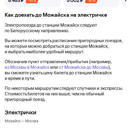
6 ⁠965 ⁠₽
5 ⁠002 ⁠₽
4 ⁠
-10%
-10%
Как доехать до
Можайска
на электричке
Электропоезда до
станции Можайск
следуют
по Белорусскому направлению.
Вы можете посмотреть расписание пригородных поездов,
на которых можно добраться до
станции Можайск
,
и выбрать наиболее удобный маршрут.
Обозначив пункт отправления/прибытия (например,
из Москвы в Можайск
или
от Можайска до Москвы
),
вы сможете узнать цену билета до
станции Можайск
и время в пути.
По некоторым маршрутам следуют спутники и экспрессы.
Стоимость билетов на них выше, чем на обычный
пригородный поезд.
Электрички
Можайск — Москва