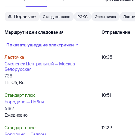
Пораньше
Стандарт плюс
РЭКС
Электричка
Ласто
Маршрут и дни следования
Отправление
Показать ушедшие электрички
Ласточка
10:35
Смоленск Центральный — Москва
Белорусская
738
Пт, Сб, Вс
Стандарт плюс
10:51
Бородино — Лобня
6182
Ежедневно
Стандарт плюс
12:29
Бородино — Талдом