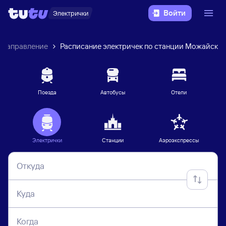
Войти
Электрички
 направление
Расписание электричек по станции Можайск
Поезда
Автобусы
Отели
Электрички
Станции
Аэроэкспрессы
Откуда
Куда
Когда