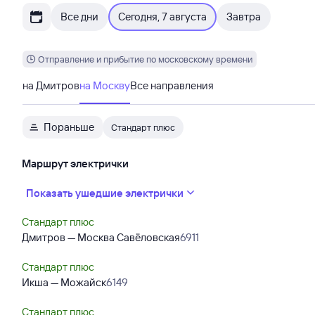
Все дни
Сегодня, 7 августа
Завтра
Отправление и прибытие по московскому времени
на Дмитров
на Москву
Все направления
Пораньше
Стандарт плюс
Маршрут электрички
Показать ушедшие электрички
Стандарт плюс
Дмитров — Москва Савёловская
6911
Стандарт плюс
Икша — Можайск
6149
Стандарт плюс