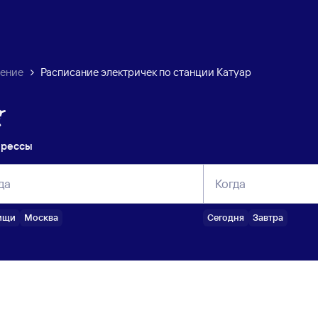
ление
Расписание электричек по станции Катуар
прессы
да
Когда
ищи
Москва
Сегодня
Завтра