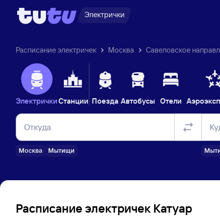
Электрички
Расписание электричек
Москва
Савеловское направ
Электрички
Станции
Поезда
Автобусы
Отели
Аэроэкс
Откуда
Ку
Москва
Мытищи
Мыт
Расписание электричек Катуар