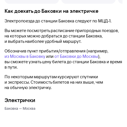
Как доехать до
Баковки
на электричке
Электропоезда до
станции Баковка
следуют по МЦД-1.
Вы можете посмотреть расписание пригородных поездов,
на которых можно добраться до
станции Баковка
,
и выбрать наиболее удобный маршрут.
Обозначив пункт прибытия/отправления (например,
из Москвы в Баковку
или
от Баковки до Москвы
),
вы сможете узнать цену билета до
станции Баковка
и время
в пути.
По некоторым маршрутам курсируют спутники
и экспрессы. Стоимость билетов на них выше, чем
на обычную электричку.
Электрички
Баковка — Москва