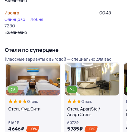
Ежедневно
Иволга
00:45
Одинцово — Лобня
7280
Ежедневно
Отели по суперцене
Классные варианты с выгодой — специально для вас
7,6
9,4
8
Отель
Отель
Кв
Отель Фуд Сити
Отель ApartStel/
Дз
АпартСтель
Ма
5 ⁠162 ⁠₽
6 ⁠372 ⁠₽
10 ⁠
4 ⁠646 ⁠₽
5 ⁠735 ⁠₽
9 ⁠
-10%
-10%