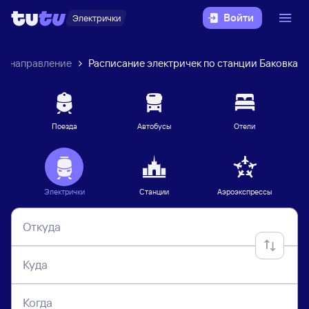
Войти
Электрички
е направление
Расписание электричек по станции Баковка
Поезда
Автобусы
Отели
Электрички
Станции
Аэроэкспрессы
Откуда
Куда
Когда