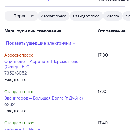
Пораньше
Аэроэкспресс
Стандарт плюс
Иволга
Эл
Маршрут и дни следования
Отправление
Показать ушедшие электрички
Аэроэкспресс
17:30
Одинцово — Аэропорт Шереметьево
(Север - B, C)
7352/6052
Ежедневно
Стандарт плюс
17:35
Звенигород — Большая Волга (г. Дубна)
6232
Ежедневно
Стандарт плюс
17:40
Кубинка-1 — Икша