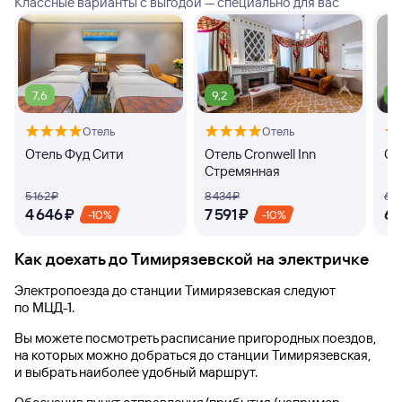
Классные варианты с выгодой — специально для вас
7,6
9,2
9
Отель
Отель
Отель Фуд Сити
Отель Cronwell Inn
От
Стремянная
5 ⁠162 ⁠₽
8 ⁠434 ⁠₽
6 ⁠7
4 ⁠646 ⁠₽
7 ⁠591 ⁠₽
6 ⁠
-10%
-10%
Как доехать до
Тимирязевской
на электричке
Электропоезда до
станции Тимирязевская
следуют
по МЦД-1.
Вы можете посмотреть расписание пригородных поездов,
на которых можно добраться до
станции Тимирязевская
,
и выбрать наиболее удобный маршрут.