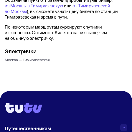
Обозначив пункт отправления/прибытия (например,
из Москвы в Тимирязевскую
или
от Тимирязевской
до Москвы
), вы сможете узнать цену билета до
станции
Тимирязевская
и время в пути.
По некоторым маршрутам курсируют спутники
и экспрессы. Стоимость билетов на них выше, чем
на обычную электричку.
Электрички
Москва — Тимирязевская
Путешественникам