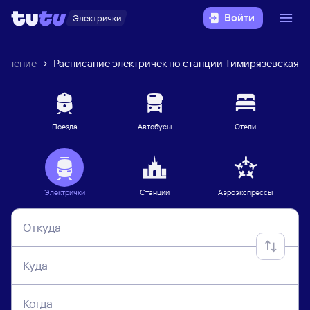
Войти
Электрички
авление
Расписание электричек по станции Тимирязевская
Поезда
Автобусы
Отели
Электрички
Станции
Аэроэкспрессы
Откуда
Куда
Когда