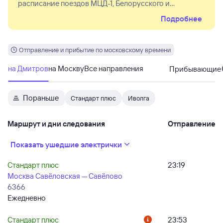
расписание поездов МЦД-1, Белорусского и
Савёловского направлений. Ряд поездов проследует
Подробнее
измененным расписанием, часть поездов сокращена
или отменена полностью. Увеличен интервал
движения поездов от/до ст. Усово. Отдельным
поездам Белорусского направления изменен набор
Отправление и прибытие по московскому времени
остановок, некоторые поезда проследуют с
длительными стоянками по ст. Можайск, Дорохово,
на Дмитров
на Москву
Все направления
Прибывающие
Голицыно или Одинцово.
Пораньше
Стандарт плюс
Иволга
Маршрут и дни следования
Отправление
Показать ушедшие электрички
Стандарт плюс
23:19
Москва Савёловская — Савёлово
6366
Ежедневно
Стандарт плюс
23:53