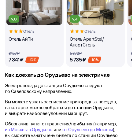
9,0
9,4
7,
Отель
Отель
Отель АйТи
Отель ApartStel/
От
АпартСтель
8 ⁠157 ⁠₽
6 ⁠372 ⁠₽
5 ⁠1
7 ⁠341 ⁠₽
5 ⁠735 ⁠₽
4 ⁠
-10%
-10%
Как доехать до
Орудьево
на электричке
Электропоезда до
станции Орудьево
следуют
по Савеловскому направлению.
Вы можете узнать расписание пригородных поездов,
на которых можно добраться до
станции Орудьево
,
и выбрать наиболее удобный маршрут.
Обозначив пункт отправления/прибытия (например,
из Москвы в Орудьево
или
от Орудьево до Москвы
),
вы сможете узнать цену билета до
станции Орудьево