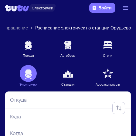
Войти
Электрички
 направление
Расписание электричек по станции Орудьево
Поезда
Автобусы
Отели
Электрички
Станции
Аэроэкспрессы
Откуда
Куда
Когда