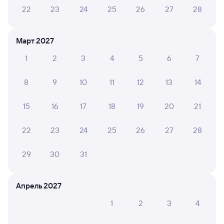
Армавир
в Владикавказ
22
23
24
25
26
27
28
из Адлера
Дни следования
ближайшие: 9, 10, 11 августа
Маршрут
Март 2027
1
2
3
4
5
6
7
Сидячий
Плацкарт
Купе
СВ
от
797 ⁠₽
от
1 ⁠347 ⁠₽
от
1 ⁠731 ⁠₽
от
5 ⁠162 ⁠₽
8
9
10
11
12
13
14
Выберите дату
15
16
17
18
19
20
21
368Г
Проходящий
8,2
22
23
24
25
26
27
28
2 ч 20 м в пути
02:42
05:02
29
30
31
Армавир Ростовский
Минеральные Воды
Армавир
в Кисловодск
из Кирова Пасс
Апрель 2027
Дни следования
ближайшие: 9, 11, 13 августа
Маршрут
1
2
3
4