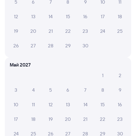
5
6
7
8
9
10
11
Плацкарт
Купе
СВ
от
1 ⁠347 ⁠₽
от
1 ⁠925 ⁠₽
от
5 ⁠618 ⁠₽
12
13
14
15
16
17
18
Выберите дату
19
20
21
22
23
24
25
365Е
Проходящий
7,6
26
27
28
29
30
2 ч 20 м в пути
02:42
05:02
Май 2027
Армавир Ростовский
Минеральные Воды
Армавир
в Кисловодск
1
2
из Перми-2
Дни следования
ближайшие: 10, 14, 18 августа
Маршрут
3
4
5
6
7
8
9
Плацкарт
Купе
10
11
12
13
14
15
16
от
1 ⁠347 ⁠₽
от
1 ⁠600 ⁠₽
17
18
19
20
21
22
23
Выберите дату
24
25
26
27
28
29
30