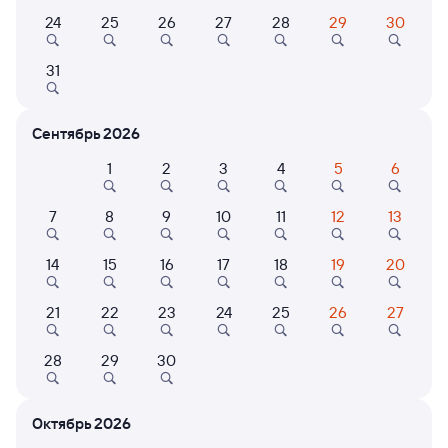
24
25
26
27
28
29
30
Расписание поездов Армавир
Ростовский — Минеральные Воды
31
Расписание поездов Минеральные Воды — Армавир Ростовский
Открыта продажа билетов на 6 ноября. Отправление и прибытие
Сентябрь 2026
по местному времени. Цены за 1 пассажира
1
2
3
4
5
6
Тип вагона
Ласточки
Любой
от 1 ⁠185 ⁠₽
7
8
9
10
11
12
13
378С
Проходящий
7,3
14
15
16
17
18
19
20
2 ч 24 м в пути
00:31
02:55
21
22
23
24
25
26
27
Армавир Ростовский
Минеральные Воды
Армавир
в Владикавказ
из Новороссийска
28
29
30
Дни следования
ближайшие: 10, 12, 14 августа
Маршрут
Октябрь 2026
Сидячий
Плацкарт
Купе
СВ