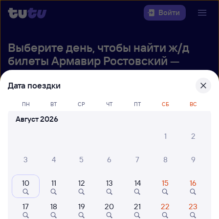
Войти
Выберите день, чтобы найти
ж/д
билеты Армавир Ростовский —
Минеральные Воды
Дата поездки
Откуда
ПН
ВТ
СР
ЧТ
ПТ
СБ
ВС
Куда
Август 2026
1
2
Когда
3
4
5
6
7
8
9
Кто едет
10
11
12
13
14
15
16
Найти поезда
17
18
19
20
21
22
23