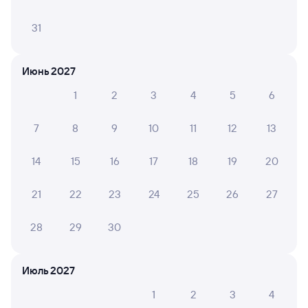
119Е
Проходящий
7,3
31
2 ч 20 м в пути
02:42
05:02
Июнь 2027
Армавир Ростовский
Минеральные Воды
Армавир
в Кисловодск
1
2
3
4
5
6
из Тюмени
Дни следования
Маршрут
7
8
9
10
11
12
13
ближайшие: 12, 16, 20 августа
14
15
16
17
18
19
20
Плацкарт
Купе
от
1 ⁠440 ⁠₽
от
1 ⁠738 ⁠₽
21
22
23
24
25
26
27
Выберите дату
28
29
30
Фирменный
004М
Кавказ (двухэтажный)
Проходящий
9,1
Июль 2027
2 ч 14 м в пути
04:03
06:17
1
2
3
4