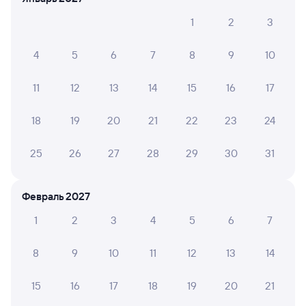
146Э
Ингушетия
Проходящий
8,5
1
2
3
2 ч 16 м в пути
01:36
03:52
4
5
6
7
8
9
10
Армавир Ростовский
Минеральные Воды
Армавир
в Назрань
11
12
13
14
15
16
17
из Москвы Казанской
18
19
20
21
22
23
24
Дни следования
ближайшие: 9, 11, 13 августа
Маршрут
25
26
27
28
29
30
31
Плацкарт
Купе
от
1 ⁠434 ⁠₽
от
1 ⁠827 ⁠₽
Выберите дату
Февраль 2027
1
2
3
4
5
6
7
380С
Проходящий
7,8
8
9
10
11
12
13
14
2 ч 31 м в пути
02:15
04:46
15
16
17
18
19
20
21
Армавир Ростовский
Минеральные Воды