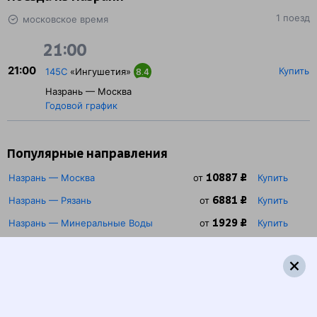
1 поезд
московское время
21:00
21:00
Купить
145С
«Ингушетия»
8.4
Назрань — Москва
Годовой график
Популярные направления
10887 ₽
Назрань — Москва
от
Купить
6881 ₽
Назрань — Рязань
от
Купить
1929 ₽
Назрань — Минеральные Воды
от
Купить
4904 ₽
Назрань — Ростов-на-Дону
от
Купить
3862 ₽
Назрань — Сочи
от
Купить
8006 ₽
Назрань — Воронеж
от
Купить
3574 ₽
Назрань — Туапсе
от
Купить