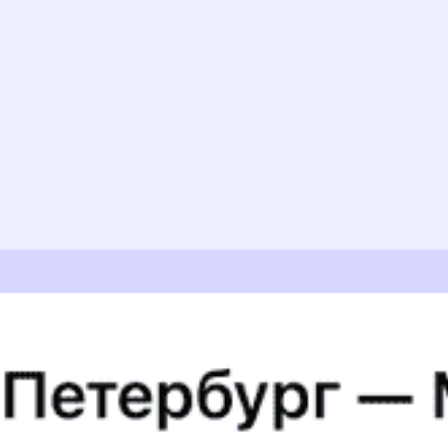
А еще здесь можно найти
Авиабилеты в Назрань
Расписание авиарейсов Назрани
Туры из Назрани
Отели Назрани
5 причин купить
ж/д
билет
на Туту.ру
Быстрая и удобная
онлайн-покупка
за 4 минуты.
Без обязательной регистрации на сайте.
Интерактивные схемы вагонов помогут выбрать
лучшее место.