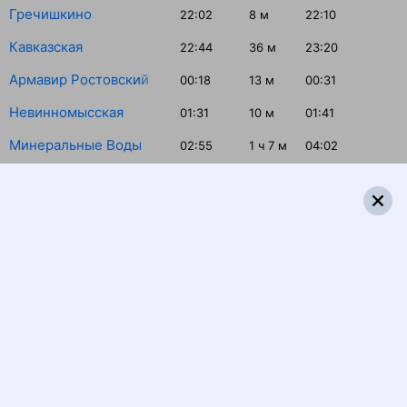
Гречишкино
22:02
8
м
22:10
Кавказская
22:44
36
м
23:20
Армавир Ростовский
00:18
13
м
00:31
Невинномысская
01:31
10
м
01:41
Минеральные Воды
02:55
1
ч 7
м
04:02
Георгиевск
04:32
4
м
04:36
Аполлонская
04:59
3
м
05:02
Прохладная
06:04
18
м
06:22
Котляревская
06:42
2
м
06:44
Муртазово
07:01
2
м
07:03
Беслан
07:47
33
м
08:20
Владикавказ
08:55