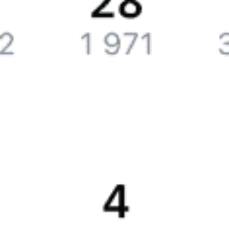
Путешественникам
Справочная
Путеводитель по странам
Бонусная программа
Подарочные сертификаты
Билеты РЖД
Компания
История Туту.ру
Вакансии
Обратная связь
Контактная информация
Партнерам
Реклама на Туту.ру