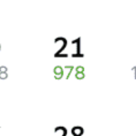
Сколько стоят билеты Новороссийск—
Владикавказ
Цена билетов на поезда, курсирующие между Новороссийском
и Владикавказом, в среднем составляет 4751 рубль.
Стоимость билета на поезда дальнего следования составляет в
плацкартном вагоне приблизительно 3556 рублей, в купейном
вагоне около 4936 рублей.
Жд билеты из Новороссийска в Владикавказ
Точное расписание поездов по вокзалам
смотрите на Туту.ру.
У нас всегда актуальная информация о расписании поездов
дальнего следования и наличии свободных мест со всеми
изменениями на 2026 год. Если нужных билетов не оказалось,
закажите наши уведомления, и, если кто-то отменит поездку
или появятся дополнительные билеты, мы пришлем вам СМС
или письмо на почту.