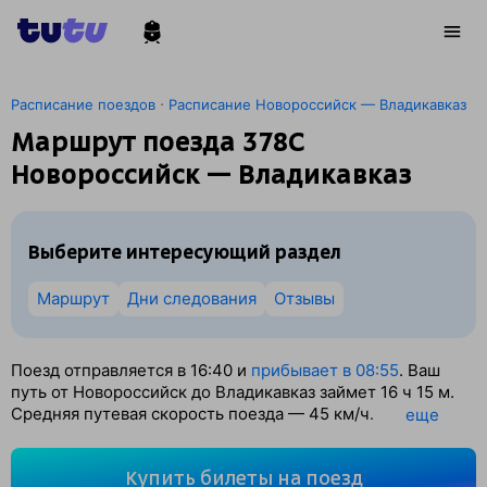
·
Расписание поездов
Расписание Новороссийск — Владикавказ
Маршрут поезда 378С
Новороссийск — Владикавказ
Выберите интересующий раздел
Маршрут
Дни следования
Отзывы
Поезд отправляется в 16:40 и
прибывает в 08:55
. Ваш
путь от Новороссийск до Владикавказ займет 16
ч 15
м.
Средняя путевая скорость поезда — 45 км/ч.
eще
По классификации РЖД это Пассажирский поезд.
Вы проедете 728 км. На этом маршруте будет 18
Купить билеты на поезд
остановок. Самая продолжительная стоянка поезда