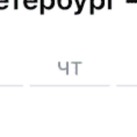
Была задержка поезда из-за непогодных условий-
Налепание мокрого снега на проводах
Елена С., дата поездки 30 декабря 2025
Все отлично , но единственное слишком жарко топят до
+30°
Павел Ц., дата поездки 5 декабря 2023
5 причин купить
ж/д
билет
на Туту.ру
Быстрая и удобная
онлайн-покупка
за 4 минуты.
Без обязательной регистрации на сайте.
Интерактивные схемы вагонов помогут выбрать
лучшее место.
Контакт-центр Туту.ру с удовольствием ответит
на ваши вопросы. Ни один звонок или письмо