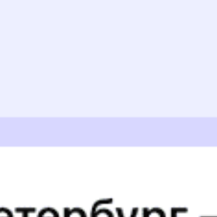
Распечатать маршрут
Отзывы пассажиров о поезде №
378С
Все очень понравилось,в прочем,как и всегда.Очень
вежливая проводница,несмотря на то,что лето,в поезде
была комфортная температура,не жарко,не
холодно,т.к.работал кондиционер.Впечатления от
поездки положительные.Спасибо.
АЛЕНА К., дата поездки 10 июня 2026
Ехали на верхних полках,маленькое расстояние до
3полки,было чисто,проводник приветливая,в туалете
было чисто-бумага мыло,салфетки все в наличии
ЛАРИСА И., дата поездки 3 мая 2026
Все хорошо, ноооо в 8 вагоне, место 26 и 28 верхнее, на
потолке дико стучало что-то. Спать не возможно. Это
огромный минус
Ирина К., дата поездки 22 января 2026