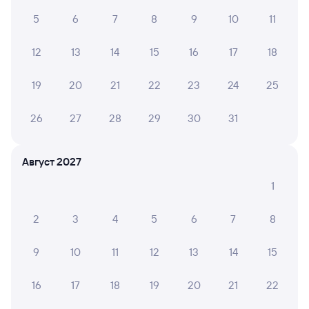
11:28
13:48
5
6
7
8
9
10
11
Минеральные Воды
Армавир Ростовский
из Махачкалы
Армавир
12
13
14
15
16
17
18
в Санкт-Петербург-Главн.
Дни следования
ближайшие: 7, 9, 11 августа
Маршрут
19
20
21
22
23
24
25
Плацкарт
Купе
СВ
26
27
28
29
30
31
от
1 ⁠440 ⁠₽
от
2 ⁠060 ⁠₽
от
5 ⁠961 ⁠₽
Выберите дату
Август 2027
1
143Й
Проходящий
7,8
2
3
4
5
6
7
8
2 ч 39 м в пути
13:00
15:39
9
10
11
12
13
14
15
Минеральные Воды
Армавир Ростовский
из Кисловодска
Армавир
16
17
18
19
20
21
22
в Москву Павелецкую