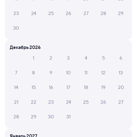
Фирменный
145С
Проходящий
8,5
23
24
25
26
27
28
29
3 ч 37 м в пути
01:24
05:01
30
Минеральные Воды
Армавир Ростовский
из Назрани
Армавир
Декабрь 2026
в Москву Казанскую
1
2
3
4
5
6
Дни следования
ближайшие: 6, 8, 10 августа
Маршрут
7
8
9
10
11
12
13
Плацкарт
Купе
от
1 ⁠434 ⁠₽
от
2 ⁠523 ⁠₽
14
15
16
17
18
19
20
Выберите дату
21
22
23
24
25
26
27
Скидка 20% на жильё
28
29
30
31
в Анталье и Даламане
Бронируйте по промокоду
WOW-1
Забронировать
Январь 2027