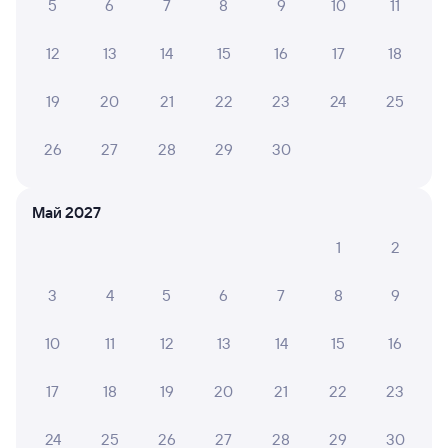
ближайшие: 26, 30 сентября, 4 октября
5
6
7
8
9
10
11
12
13
14
15
16
17
18
Плацкарт
Купе
СВ
от
1 ⁠440 ⁠₽
от
1 ⁠850 ⁠₽
от
4 ⁠668 ⁠₽
19
20
21
22
23
24
25
Выберите дату
26
27
28
29
30
Самый быстрый
809С
Ласточка
Проходящий
9,1
Май 2027
1 ч 55 м в пути
07:26
09:21
1
2
Минеральные Воды
Армавир Ростовский
из Кисловодска
Армавир
3
4
5
6
7
8
9
в Ростов-Главный
Дни следования
ближайшие: 6, 7, 8 августа
Маршрут
10
11
12
13
14
15
16
Сидячий
17
18
19
20
21
22
23
от
1 ⁠185 ⁠₽
24
25
26
27
28
29
30
Выберите дату