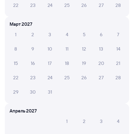
22
23
24
25
26
27
28
Минеральные Воды
Армавир Ростовский
из Грозного
Армавир
в Москву Казанскую
Март 2027
Дни следования
ближайшие: 7, 9, 11 августа
Маршрут
1
2
3
4
5
6
7
Плацкарт
Купе
СВ
8
9
10
11
12
13
14
от
1 ⁠347 ⁠₽
от
2 ⁠012 ⁠₽
от
5 ⁠342 ⁠₽
Выберите дату
15
16
17
18
19
20
21
22
23
24
25
26
27
28
227Э
Проходящий
7,7
29
30
31
3 ч 58 м в пути
03:30
07:28
Минеральные Воды
Армавир Ростовский
Апрель 2027
из Кисловодска
Армавир
в Самару
1
2
3
4
Дни следования
Маршрут