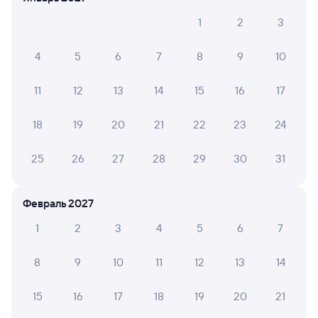
1
2
3
239Э
Проходящий
8,5
4
5
6
7
8
9
10
2 ч 15 м в пути
01:59
04:14
11
12
13
14
15
16
17
Минеральные Воды
Армавир Ростовский
из Дербента
Армавир
в Ростов-Главный
18
19
20
21
22
23
24
Дни следования
ближайшие: 6, 8, 10 августа
Маршрут
25
26
27
28
29
30
31
Плацкарт
Купе
СВ
от
1 ⁠440 ⁠₽
от
1 ⁠878 ⁠₽
от
3 ⁠992 ⁠₽
Февраль 2027
Выберите дату
1
2
3
4
5
6
7
8
9
10
11
12
13
14
382С
Проходящий
8,2
15
16
17
18
19
20
21
2 ч 21 м в пути
02:02
04:23