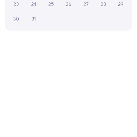
Дни следования
ближайшие: 6, 7, 8 августа
Маршрут
23
24
25
26
27
28
29
Плацкарт
Купе
30
31
от
1 ⁠119 ⁠₽
от
2 ⁠009 ⁠₽
Выберите дату
025С
Проходящий
8,8
2 ч 23 м в пути
15:20
17:43
Минеральные Воды
Армавир Ростовский
Армавир
в Симферополь
Дни следования
ближайшие: 1, 2, 3 октября
Маршрут
Плацкарт
Купе
от
1 ⁠312 ⁠₽
от
3 ⁠351 ⁠₽
Выберите дату