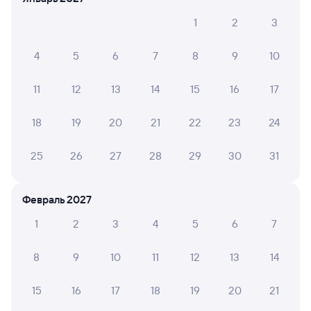
06:31
21:09
1
2
3
Сочи
Ростов-Главный
из Сириуса (Олимпийского
Ростов-на-Дону
Парка)
в Москву Павелецкую
4
5
6
7
8
9
10
Дни следования
ближайшие: 10, 12, 14 августа
Маршрут
11
12
13
14
15
16
17
Плацкарт
Купе
18
19
20
21
22
23
24
от
2 ⁠211 ⁠₽
от
2 ⁠797 ⁠₽
Выберите дату
25
26
27
28
29
30
31
Февраль 2027
548С
Проходящий
6,9
1
2
3
4
5
6
7
14 ч 38 м в пути
06:31
21:09
8
9
10
11
12
13
14
Сочи
Ростов-Главный
из Сириуса (Олимпийского
Ростов-на-Дону
Парка)
в Белгород
15
16
17
18
19
20
21