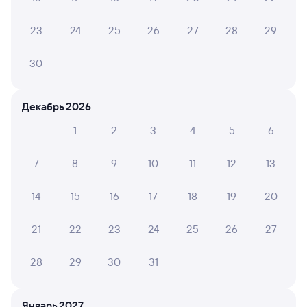
Сочи
Ростов-Главный
23
24
25
26
27
28
29
из Адлера
Ростов-на-Дону
в Москву Павелецкую
30
Дни следования
ближайшие: 9, 10, 11 августа
Маршрут
Плацкарт
Купе
Декабрь 2026
от
2 ⁠915 ⁠₽
от
4 ⁠940 ⁠₽
1
2
3
4
5
6
Выберите дату
7
8
9
10
11
12
13
Найдём билет на поезд за вас
14
15
16
17
18
19
20
Даже если сейчас нет мест
21
22
23
24
25
26
27
Искать билеты
28
29
30
31
558С
Проходящий
6,1
14 ч 38 м в пути
Январь 2027