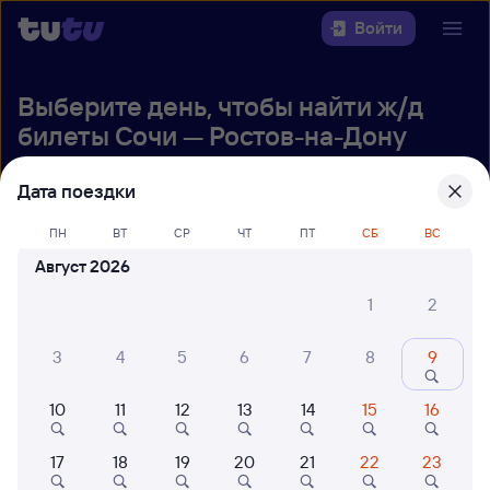
Войти
Выберите день, чтобы найти
ж/д
билеты Сочи — Ростов-на-Дону
Откуда
Дата поездки
Куда
ПН
ВТ
СР
ЧТ
ПТ
СБ
ВС
Август 2026
Когда
1
2
Кто едет
3
4
5
6
7
8
9
10
11
12
13
14
15
16
Найти поезда
17
18
19
20
21
22
23