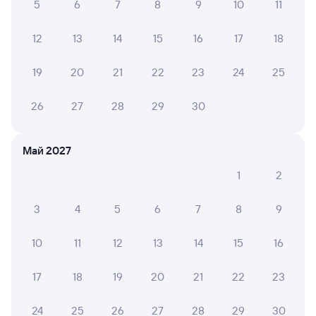
5
6
7
8
9
10
11
12
13
14
15
16
17
18
460С
Проходящий
7,4
12 ч 57 м в пути
19
20
21
22
23
24
25
10:12
23:09
26
27
28
29
30
Сочи
Ростов-Главный
из Адлера
Ростов-на-Дону
в Тамбов-1
Май 2027
Дни следования
ближайшие: 9, 10, 11 августа
Маршрут
1
2
Плацкарт
Купе
от
2 ⁠014 ⁠₽
от
2 ⁠125 ⁠₽
3
4
5
6
7
8
9
Выберите дату
10
11
12
13
14
15
16
17
18
19
20
21
22
23
108Э
Ночной экспресс
Проходящий
10
9 ч 15 м в пути
24
25
26
27
28
29
30