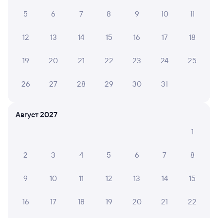
Дни следования
ближайшие: 10, 12, 14 августа
Маршрут
5
6
7
8
9
10
11
Плацкарт
Купе
СВ
от
2 ⁠466 ⁠₽
от
2 ⁠974 ⁠₽
от
14 ⁠904 ⁠₽
12
13
14
15
16
17
18
Выберите дату
19
20
21
22
23
24
25
26
27
28
29
30
31
216С
Проходящий
7,6
14 ч 28 м в пути
13:59
04:27
Август 2027
Сочи
Ростов-Главный
1
из Адлера
Ростов-на-Дону
в Барнаул
2
3
4
5
6
7
8
Дни следования
ближайшие: 9, 11, 13 августа
Маршрут
9
10
11
12
13
14
15
Плацкарт
Купе
от
2 ⁠466 ⁠₽
от
2 ⁠820 ⁠₽
16
17
18
19
20
21
22
Выберите дату