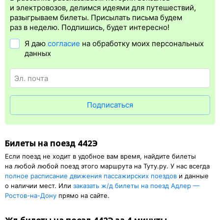
Электронная регистрация
производится
сразу
после оплаты
и электровозов, делимся идеями для путешествий,
билета.
Электронная регистрация
— это опция, которая
разыгрываем билеты. Присылать письма будем
упрощает жизнь пассажиру. Её бонус в том, что не обязательно
раз в неделю. Подпишись, будет интересно!
ехать на вокзал и получать ж/д билет на бланке.
Электронная
Я даю
согласие
на обработку моих персональных
регистрация
доступна почти для всех заказов,
исключение
данных
составляют поезда
железных дорог СНГ. Для посадки в поезд
понадобится оригинал удостоверения личности, указанный
в электронном жд билете. А в случае отсутствия электронной
регистрации еще и распечатка посадочного купона.
Подписаться
Билеты на поезд 442Э
Если поезд не ходит в удобное вам время, найдите билеты
на любой любой поезд этого маршрута на Туту.ру. У нас всегда
полное расписание движения пассажирских поездов
и данные
о наличии мест. Или
заказать
ж/д
билеты на поезд Адлер —
Ростов-на-Дону
прямо на сайте.