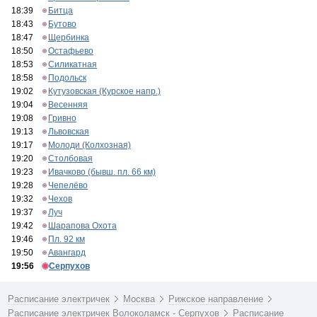
18:39
Битца
18:43
Бутово
18:47
Щербинка
18:50
Остафьево
18:53
Силикатная
18:58
Подольск
19:02
Кутузовская (Курское напр.)
19:04
Весенняя
19:08
Гривно
19:13
Львовская
19:17
Молоди (Колхозная)
19:20
Столбовая
19:23
Ивачково (бывш. пл. 66 км)
19:28
Чепелёво
19:32
Чехов
19:37
Луч
19:42
Шарапова Охота
19:46
Пл. 92 км
19:50
Авангард
19:56
Серпухов
Расписание электричек
Москва
Рижское направление
Расписание электричек Волоколамск - Серпухов
Расписание