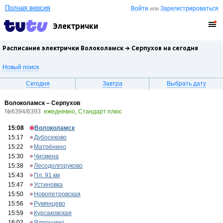
Полная версия
Войти
Зарегистрироваться
или
Электрички
Расписание электрички Волоколамск →
Серпухов
на сегодня
Новый поиск
Сегодня
Завтра
Выбрать дату
Волоколамск – Серпухов
№6394/6393
ежедневно, Стандарт плюс
15:08
Волоколамск
15:17
Дубосеково
15:22
Матрёнино
15:30
Чисмена
15:38
Лесодолгоруково
15:43
Пл. 91 км
15:47
Устиновка
15:50
Новопетровская
15:56
Румянцево
15:59
Курсаковская
16:02
Ядрошино