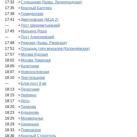
17:32
Стрешнево (бывш. Ленинградская)
17:35
Красный Балтиец
17:38
Гражданская
17:41
Дмитровская (МЦД-2)
—
Пост Шереметьевский
17:45
Марьина Роща
—
Пост Алексеевский
17:48
Рижская (бывш. Ржевская)
17:51
Площадь трёх вокзалов (Каланчёвская)
17:57
Москва Курская
18:02
Москва Товарная
18:05
Калитники
18:07
Новохохловская
18:10
Текстильщики
—
Блок-пост 8 км
18:13
Печатники
18:15
Люблино
18:17
Депо
18:20
Перерва
18:23
Курьяново
18:25
Москворечье
18:29
Царицыно
18:33
Покровское
18:36
Красный Строитель