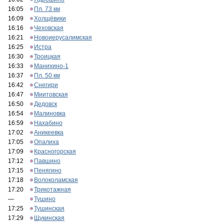
16:05
Пл. 73 км
16:09
Холщёвики
16:16
Чеховская
16:21
Новоиерусалимская
16:25
Истра
16:30
Троицкая
16:33
Манихино-1
16:37
Пл. 50 км
16:42
Снегири
16:47
Миитовская
16:50
Дедовск
16:54
Малиновка
16:59
Нахабино
17:02
Аникеевка
17:05
Опалиха
17:09
Красногорская
17:12
Павшино
17:15
Пенягино
17:18
Волоколамская
17:20
Трикотажная
—
Тушино
17:25
Тушинская
17:29
Щукинская