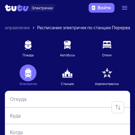
Войти
Электрички
е направление
Расписание электричек по станции Перерва
Поезда
Автобусы
Отели
Электрички
Станции
Аэроэкспрессы
Откуда
Куда
Когда