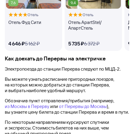
7,6
9,4
8
Отель
Отель
Кв
Отель Фуд Сити
Отель ApartStel/
Дз
АпартСтель
Ма
4 ⁠646 ⁠₽
5 ⁠162 ⁠₽
5 ⁠735 ⁠₽
6 ⁠372 ⁠₽
9 ⁠
Как доехать до
Перервы
на электричке
Электропоезда до
станции Перерва
следуют по МЦД-2.
Вы можете узнать расписание пригородных поездов,
на которых можно добраться до
станции Перерва
,
и выбрать наиболее удобный маршрут.
Обозначив пункт отправления/прибытия (например,
из Москвы в Перерву
или
от Перервы до Москвы
),
вы узнаете цену билета до
станции Перерва
и время в пути.
По некоторым направлениям курсируют спутники
и экспрессы. Стоимость билетов на них выше, чем
на обычный пригородный поезд.