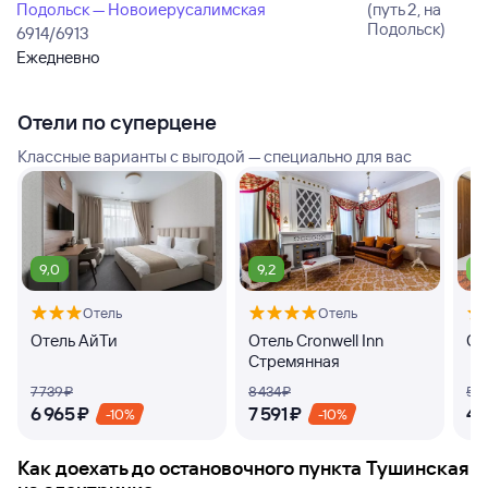
Подольск — Новоиерусалимская
(путь 2, на
Подольск)
6914/6913
Ежедневно
Отели по суперцене
Классные варианты с выгодой — специально для вас
9,0
9,2
7,
Отель
Отель
Отель АйТи
Отель Cronwell Inn
От
Стремянная
7 ⁠739 ⁠₽
8 ⁠434 ⁠₽
5 ⁠1
6 ⁠965 ⁠₽
7 ⁠591 ⁠₽
4 ⁠
-10%
-10%
Как доехать до
остановочного пункта Тушинская