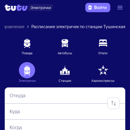
Войти
Электрички
направление
Расписание электричек по станции Тушинская
Поезда
Автобусы
Отели
Электрички
Станции
Аэроэкспрессы
Откуда
Куда
Когда