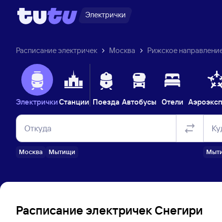
Электрички
Расписание электричек
Москва
Рижское направлени
Электрички
Станции
Поезда
Автобусы
Отели
Аэроэкс
Откуда
Ку
Москва
Мытищи
Мыт
Расписание электричек Снегири