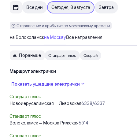
Все дни
Сегодня, 8 августа
Завтра
Отправление и прибытие по московскому времени
на Волоколамск
на Москву
Все направления
Пораньше
Стандарт плюс
Скорый
Маршрут электрички
Показать ушедшие электрички
Стандарт плюс
Новоиерусалимская — Львовская
6338/6337
Стандарт плюс
Волоколамск — Москва Рижская
6514
Стандарт плюс