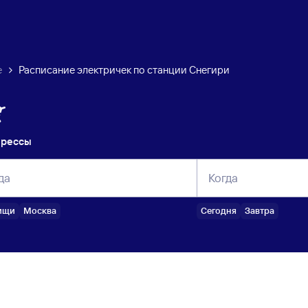
е
Расписание электричек по станции Снегири
прессы
да
Когда
ищи
Москва
Сегодня
Завтра