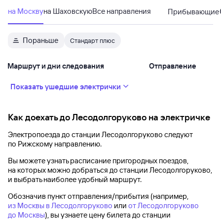
на Москву
на Шаховскую
Все направления
Прибывающие
Пораньше
Стандарт плюс
Маршрут и дни следования
Отправление
Показать ушедшие электрички
Как доехать до
Лесодолгоруково
на электричке
Электропоезда до
станции Лесодолгоруково
следуют
по Рижскому направлению.
Вы можете узнать расписание пригородных поездов,
на которых можно добраться до
станции Лесодолгоруково
,
и выбрать наиболее удобный маршрут.
Обозначив пункт отправления/прибытия (например,
из Москвы в Лесодолгоруково
или
от Лесодолгоруково
до Москвы
), вы узнаете цену билета до
станции