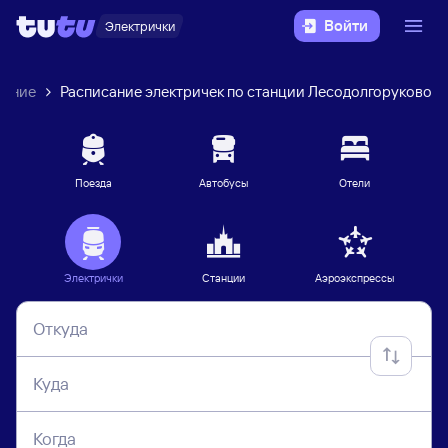
Войти
Электрички
ление
Расписание электричек по станции Лесодолгоруково
Поезда
Автобусы
Отели
Электрички
Станции
Аэроэкспрессы
Откуда
Куда
Когда