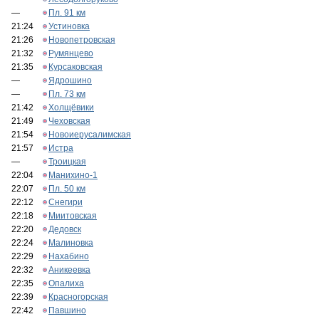
—
Пл. 91 км
21:24
Устиновка
21:26
Новопетровская
21:32
Румянцево
21:35
Курсаковская
—
Ядрошино
—
Пл. 73 км
21:42
Холщёвики
21:49
Чеховская
21:54
Новоиерусалимская
21:57
Истра
—
Троицкая
22:04
Манихино-1
22:07
Пл. 50 км
22:12
Снегири
22:18
Миитовская
22:20
Дедовск
22:24
Малиновка
22:29
Нахабино
22:32
Аникеевка
22:35
Опалиха
22:39
Красногорская
22:42
Павшино