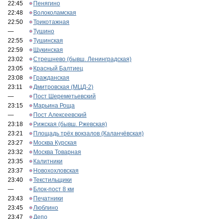
22:45
Пенягино
22:48
Волоколамская
22:50
Трикотажная
—
Тушино
22:55
Тушинская
22:59
Щукинская
23:02
Стрешнево (бывш. Ленинградская)
23:05
Красный Балтиец
23:08
Гражданская
23:11
Дмитровская (МЦД-2)
—
Пост Шереметьевский
23:15
Марьина Роща
—
Пост Алексеевский
23:18
Рижская (бывш. Ржевская)
23:21
Площадь трёх вокзалов (Каланчёвская)
23:27
Москва Курская
23:32
Москва Товарная
23:35
Калитники
23:37
Новохохловская
23:40
Текстильщики
—
Блок-пост 8 км
23:43
Печатники
23:45
Люблино
23:47
Депо