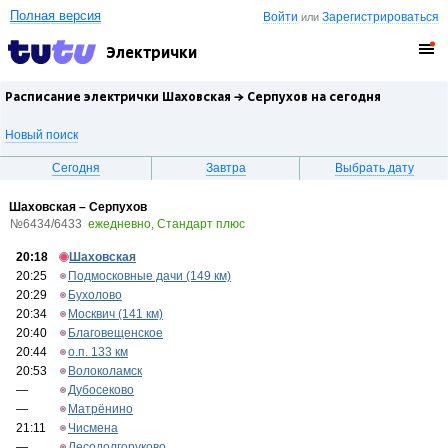
Полная версия
Войти
Зарегистрироваться
или
Электрички
Расписание электрички Шаховская →
Серпухов
на сегодня
Новый поиск
Сегодня
Завтра
Выбрать дату
Шаховская – Серпухов
№6434/6433
ежедневно, Стандарт плюс
20:18
Шаховская
20:25
Подмосковные дачи (149 км)
20:29
Бухолово
20:34
Москвич (141 км)
20:40
Благовещенское
20:44
о.п. 133 км
20:53
Волоколамск
—
Дубосеково
—
Матрёнино
21:11
Чисмена
—
Лесодолгоруково