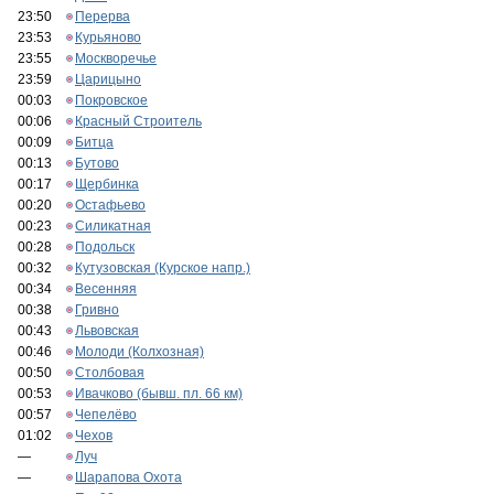
23:50
Перерва
23:53
Курьяново
23:55
Москворечье
23:59
Царицыно
00:03
Покровское
00:06
Красный Строитель
00:09
Битца
00:13
Бутово
00:17
Щербинка
00:20
Остафьево
00:23
Силикатная
00:28
Подольск
00:32
Кутузовская (Курское напр.)
00:34
Весенняя
00:38
Гривно
00:43
Львовская
00:46
Молоди (Колхозная)
00:50
Столбовая
00:53
Ивачково (бывш. пл. 66 км)
00:57
Чепелёво
01:02
Чехов
—
Луч
—
Шарапова Охота