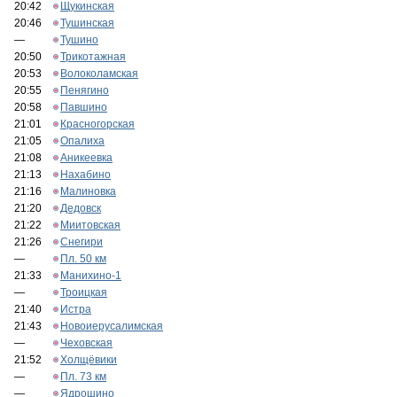
20:42
Щукинская
20:46
Тушинская
—
Тушино
20:50
Трикотажная
20:53
Волоколамская
20:55
Пенягино
20:58
Павшино
21:01
Красногорская
21:05
Опалиха
21:08
Аникеевка
21:13
Нахабино
21:16
Малиновка
21:20
Дедовск
21:22
Миитовская
21:26
Снегири
—
Пл. 50 км
21:33
Манихино-1
—
Троицкая
21:40
Истра
21:43
Новоиерусалимская
—
Чеховская
21:52
Холщёвики
—
Пл. 73 км
—
Ядрошино