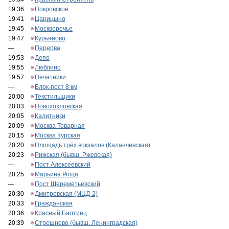
19:36
Покровское
19:41
Царицыно
19:45
Москворечье
19:47
Курьяново
—
Перерва
19:53
Депо
19:55
Люблино
19:57
Печатники
—
Блок-пост 8 км
20:00
Текстильщики
20:03
Новохохловская
20:05
Калитники
20:09
Москва Товарная
20:15
Москва Курская
20:20
Площадь трёх вокзалов (Каланчёвская)
20:23
Рижская (бывш. Ржевская)
—
Пост Алексеевский
20:25
Марьина Роща
—
Пост Шереметьевский
20:30
Дмитровская (МЦД-2)
20:33
Гражданская
20:36
Красный Балтиец
20:39
Стрешнево (бывш. Ленинградская)