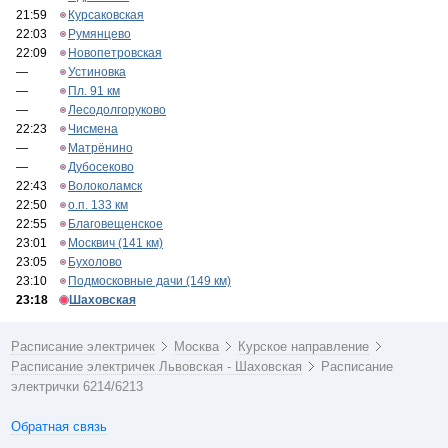
21:59
Курсаковская
22:03
Румянцево
22:09
Новопетровская
—
Устиновка
—
Пл. 91 км
—
Лесодолгоруково
22:23
Чисмена
—
Матрёнино
—
Дубосеково
22:43
Волоколамск
22:50
о.п. 133 км
22:55
Благовещенское
23:01
Москвич (141 км)
23:05
Бухолово
23:10
Подмосковные дачи (149 км)
23:18
Шаховская
Расписание электричек
Москва
Курское направление
Расписание электричек Львовская - Шаховская
Расписание
электрички 6214/6213
Обратная связь