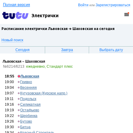
Полная версия
Войти
Зарегистрироваться
или
Электрички
Расписание электрички Львовская →
Шаховская
на сегодня
Новый поиск
Сегодня
Завтра
Выбрать дату
Львовская – Шаховская
№6214/6213
ежедневно, Стандарт плюс
18:55
Львовская
19:00
Гривно
19:04
Весенняя
19:07
Кутузовская (Курское напр.)
19:11
Подольск
19:16
Силикатная
19:19
Остафьево
19:22
Щербинка
19:26
Бутово
19:30
Битца
19:34
Красный Строитель