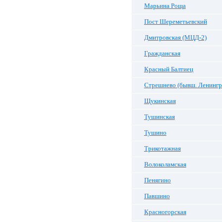
Марьина Роща
Пост Шереметьевский
Дмитровская (МЦД-2)
Гражданская
Красный Балтиец
Стрешнево (бывш. Ленингр
Щукинская
Тушинская
Тушино
Трикотажная
Волоколамская
Пенягино
Павшино
Красногорская