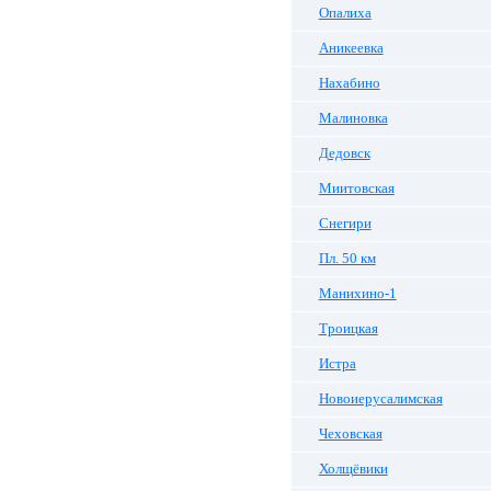
Опалиха
Аникеевка
Нахабино
Малиновка
Дедовск
Миитовская
Снегири
Пл. 50 км
Манихино-1
Троицкая
Истра
Новоиерусалимская
Чеховская
Холщёвики