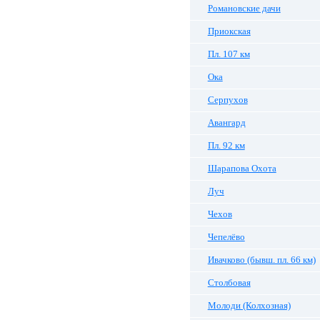
Романовские дачи
Приокская
Пл. 107 км
Ока
Серпухов
Авангард
Пл. 92 км
Шарапова Охота
Луч
Чехов
Чепелёво
Ивачково (бывш. пл. 66 км)
Столбовая
Молоди (Колхозная)