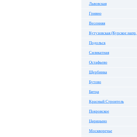
Львовская
Гривно
Весенняя
Кутузовская (Курское напр.
Подольск
Силикатная
Остафьево
Щербинка
Бутово
Битца
Красный Строитель
Покровское
Царицыно
Москворечье