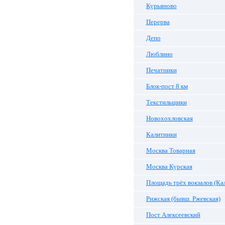
Курьяново
Перерва
Депо
Люблино
Печатники
Блок-пост 8 км
Текстильщики
Новохохловская
Калитники
Москва Товарная
Москва Курская
Площадь трёх вокзалов (Ка
Рижская (бывш. Ржевская)
Пост Алексеевский