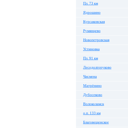
Пл. 73 км
Ядрошино
Курсаковская
Румянцево
Новопетровская
Устиновка
Пл. 91 км
Лесодолгоруково
Чисмена
Матрёнино
Дубосеково
Волоколамск
о.п. 133 км
Благовещенское