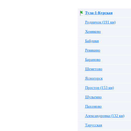
Тула-1-Курская
Родничок (191 км)
Хомяково
Байдики
Ревякино
Бараново
Шеметово
Ясногорск
Простор (153 км)
Шульгино
Пахомово
Александровка (132 км)
Тарусская