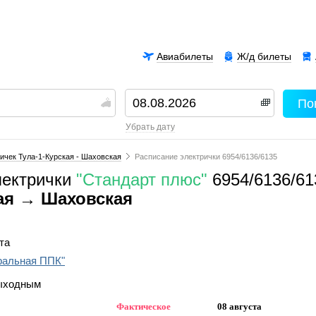
Авиабилеты
Ж/д билеты
По
00
убрать дату
ичек Тула-1-Курская - Шаховская
Расписание электрички 6954/6136/6135
лектрички
"Стандарт плюс"
6954/6136/61
кая → Шаховская
та
ральная ППК"
выходным
Фактическое
08 августа