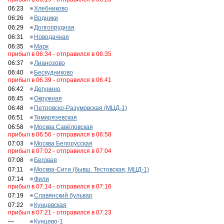
06:23
Хлебниково
06:26
Водники
06:29
Долгопрудная
06:31
Новодачная
06:35
Марк
прибыл в 06:34 - отправился в 06:35
06:37
Лианозово
06:40
Бескудниково
прибыл в 06:39 - отправился в 06:41
06:42
Дегунино
06:45
Окружная
06:48
Петровско-Разумовская (МЦД-1)
06:51
Тимирязевская
06:58
Москва Савёловская
прибыл в 06:56 - отправился в 06:58
07:03
Москва Белорусская
прибыл в 07:02 - отправился в 07:04
07:08
Беговая
07:11
Москва-Сити (бывш. Тестовская, МЦД-1)
07:14
Фили
прибыл в 07:14 - отправился в 07:16
07:19
Славянский бульвар
07:22
Кунцевская
прибыл в 07:21 - отправился в 07:23
—
Кунцево-1