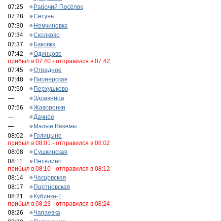
07:25
Рабочий Посёлок
07:28
Сетунь
07:30
Немчиновка
07:34
Сколково
07:37
Баковка
07:42
Одинцово
прибыл в 07:40 - отправился в 07:42
07:45
Отрадное
07:48
Пионерская
07:50
Перхушково
—
Здравница
07:56
Жаворонки
—
Дачное
—
Малые Вязёмы
08:02
Голицыно
прибыл в 08:01 - отправился в 08:02
08:08
Сушкинская
08:11
Петелино
прибыл в 08:10 - отправился в 08:12
08:14
Часцовская
08:17
Портновская
08:21
Кубинка-1
прибыл в 08:23 - отправился в 08:24
08:26
Чапаевка