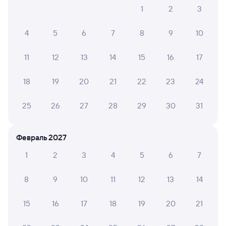
1
2
3
245Я
Проходящий
6,4
4 ч 45 м в пути
04:28
09:13
4
5
6
7
8
9
10
Ярославль-Главный
Москва Ярославская
11
12
13
14
15
16
17
Ярославль
Москва
из Архангельска Города
18
19
20
21
22
23
24
Дни следования
Маршрут
ближайшие: 23 октября, 1 ноября
25
26
27
28
29
30
31
Плацкарт
Купе
от
1 ⁠736 ⁠₽
от
2 ⁠083 ⁠₽
Февраль 2027
Выберите дату
1
2
3
4
5
6
7
Фирменный
8
9
10
11
12
13
14
041М
Скорый
Проходящий
8,9
15
16
17
18
19
20
21
4 ч 8 м в пути
05:35
09:43