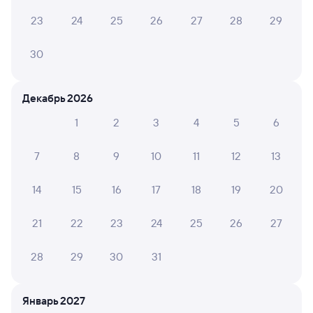
126Я
Шексна
Проходящий
8,9
23
24
25
26
27
28
29
4 ч 13 м в пути
02:04
06:17
30
Ярославль-Главный
Москва Ярославская
Ярославль
Москва
из Череповца-1
Декабрь 2026
Дни следования
ближайшие: 8, 9, 10 августа
Маршрут
1
2
3
4
5
6
Купе
Плацкарт
7
8
9
10
11
12
13
от
1 ⁠332 ⁠₽
от
1 ⁠340 ⁠₽
14
15
16
17
18
19
20
Выберите дату
21
22
23
24
25
26
27
Найдём билет на поезд за вас
Даже если сейчас нет мест
28
29
30
31
Искать билеты
Январь 2027