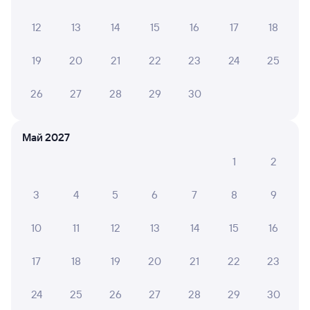
Купе
Плацкарт
СВ
12
13
14
15
16
17
18
от
1 ⁠670 ⁠₽
от
1 ⁠894 ⁠₽
от
9 ⁠603 ⁠₽
Выберите дату
19
20
21
22
23
24
25
26
27
28
29
30
209М
Проходящий
6,8
3 ч 35 м в пути
06:39
10:14
Май 2027
1
2
Ярославль-Главный
Москва Ярославская
Ярославль
Москва
из Лабытнанги
3
4
5
6
7
8
9
Дни следования
ближайшие: 8, 10, 12 августа
Маршрут
10
11
12
13
14
15
16
Плацкарт
Купе
СВ
17
18
19
20
21
22
23
от
1 ⁠632 ⁠₽
от
2 ⁠119 ⁠₽
от
5 ⁠466 ⁠₽
Выберите дату
24
25
26
27
28
29
30