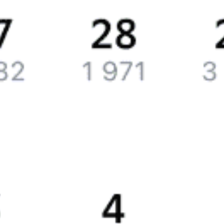
Путешественникам
Справочная
Путеводитель по странам
Бонусная программа
Подарочные сертификаты
Билеты РЖД
Компания
История Туту.ру
Вакансии
Обратная связь
Контактная информация
Партнерам
Реклама на Туту.ру