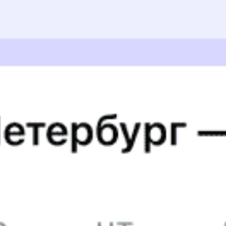
Ирина ., дата поездки 31 июля 2025
Спасибо проводнику Сергею! Умение деликатно
общаться, спокойно, умело, незаметно выполнять свои
функции вызвали уважение и восхищение.
Татьяна К., дата поездки 18 июля 2025
Праводники одекватные и добропорядочные
ЮРИЙ В., дата поездки 11 июля 2025
5 причин купить
ж/д
билет
на Туту.ру
Быстрая и удобная
онлайн-покупка
за 4 минуты.
Без обязательной регистрации на сайте.
Интерактивные схемы вагонов помогут выбрать
лучшее место.