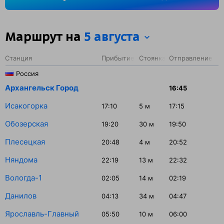
на станции Данилов — 34 минуты.
Маршрут на
5 августа
Станция
Прибытие
Стоянка
Отправление
Россия
Архангельск Город
16:45
Исакогорка
17:10
5
м
17:15
Обозерская
19:20
30
м
19:50
Плесецкая
20:48
4
м
20:52
Няндома
22:19
13
м
22:32
Вологда-1
02:05
14
м
02:19
Данилов
04:13
34
м
04:47
Ярославль-Главный
05:50
10
м
06:00