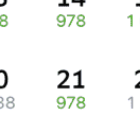
Сколько стоят билеты Архангельск—Москва
Цена билетов на поезда, курсирующие между Архангельском и
Москвой, в среднем равняется 7224 рубля.
Стоимость жд билета составляет в плацкартном вагоне около
7310 рублей, в купейном вагоне приблизительно 7162 рубля.
Жд билеты из Архангельска в Москву
Точное расписание поездов по вокзалам
отслеживайте
на Туту.ру. У нас всегда актуальная информация о расписании
поездов дальнего следования и наличии свободных мест
со всеми изменениями на 2026 год. Если нужных билетов
не оказалось, закажите наши уведомления, и, если кто-то
откажется от поездки или появятся дополнительные билеты,
мы пришлем вам СМС или письмо на почту.