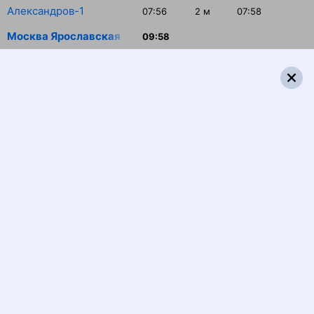
Александров-1
07:56
2
м
07:58
Москва Ярославская
09:58
Распечатать маршрут
Отзывы пассажиров о поезде №
129Г
Очень тяжело, когда в течении пути меняются
пассажиры, заходят их друзья без стука, надо стоять в
очередь в туалет. Впечатление ужасное. На остановках
не работает кондиционер. Очень душно становится.
Марина В., дата поездки 8 июля 2026
Прекрасный поезд- есть всё необходимое.
Евгения Д., дата поездки 30 декабря 2025
Отличный поезд, всё современное, имеется душ,
отличный персонал который откликается сразу, чисто ,
уютно, работают кондиционеры. Рекомендую к
комфортной поездке