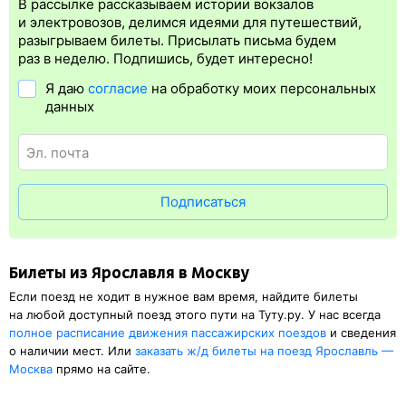
В рассылке рассказываем истории вокзалов
Электронная регистрация
производится
сразу
после оплаты
и электровозов, делимся идеями для путешествий,
билета.
Электронная регистрация
— это опция, которая
разыгрываем билеты. Присылать письма будем
упрощает жизнь пассажиру. Её бонус в том, что не требуется
раз в неделю. Подпишись, будет интересно!
ехать на вокзал и получать ж/д билет на бланке.
Электронная
Я даю
согласие
на обработку моих персональных
регистрация
доступна почти для всех заказов,
исключение
данных
составляют поезда
железных дорог СНГ. Для посадки в поезд
понадобится оригинал паспорта, указанный в электронном ж/д
билете. А в случае отсутствия электронной регистрации еще
и распечатка посадочного купона.
Подписаться
Билеты из Ярославля в Москву
Если поезд не ходит в нужное вам время, найдите билеты
на любой доступный поезд этого пути на Туту.ру. У нас всегда
полное расписание движения пассажирских поездов
и сведения
о наличии мест. Или
заказать
ж/д
билеты на поезд Ярославль —
Москва
прямо на сайте.