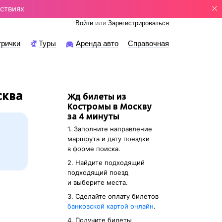
ствиях
Войти
или
Зарегистрироваться
трички
Туры
Аренда авто
Справочная
сква
Жд билеты из
Костромы в Москву
за 4 минуты
1. Заполните направление
маршрута и дату поездки
в форме поиска.
2. Найдите подходящий
подходящий поезд
и выберите места.
3. Cделайте оплату билетов
банковской картой онлайн
.
4. Получите билеты