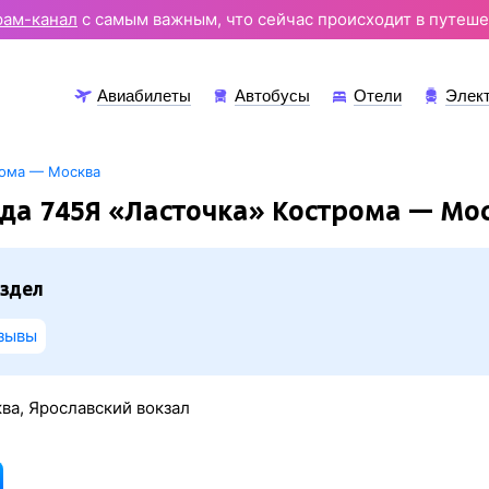
рам-канал
с самым важным, что сейчас происходит в путеше
Авиабилеты
Автобусы
Отели
Элек
рома — Москва
да 745Я «Ласточка» Кострома — Мо
здел
зывы
ва, Ярославский вокзал