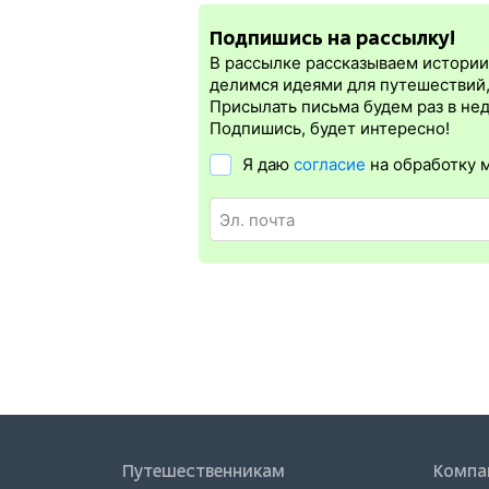
электронная регистрация.
Подпишись на рассылку!
Электронная регистрация
производитс
которая упрощает жизнь пассажиру. Её п
В рассылке рассказываем истории 
Электронная регистрация
доступна поч
делимся идеями для путешествий
Для посадки в поезд понадобится ориги
Присылать письма будем раз в не
электронной регистрации еще и распеча
Подпишись, будет интересно!
Я даю
согласие
на обработку 
Путешественникам
Компа