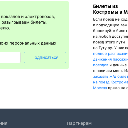
Билеты из
я
сразу
после оплаты билета.
Электронная регистрация
— это опц
Костромы в М
люс в том, что не нужно ехать на вокзал и покупать ж/д билет на 
вокзалов и электровозов,
Если поезд не ход
ти для всех заказов,
исключение составляют поезда
железных дор
, разыгрываем билеты.
в подходящее вам
нал паспорта, указанный в электронном ж/д билете. А в случае отс
делю.
бронируйте биле
тка посадочного купона.
на любой доступ
поезд этого пути
моих персональных данных
на Туту.ру. У нас 
полное расписани
Подписаться
движения пассаж
поездов
и данные
о наличии мест. И
заказать
ж/д
биле
на поезд Костром
Москва
прямо на с
ния
Партнерам