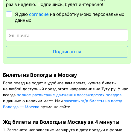
упрощает жизнь пассажиру. Её бонус в том, что не обязательно
раз в неделю. Подпишись, будет интересно!
ехать на вокзал и покупать ж/д билет на бланке.
Электронная
Я даю
согласие
на обработку моих персональных
регистрация
доступна почти для всех заказов,
исключение
данных
составляют поезда
железных дорог СНГ. Для посадки в поезд
понадобится оригинал паспорта, указанный в электронном ж/д
билете. А в случае отсутствия электронной регистрации еще
и распечатка посадочного купона.
Подписаться
Билеты из Вологды в Москву
Если поезд не ходит в удобное вам время, купите билеты
на любой доступный поезд этого направления на Туту.ру. У нас
всегда
полное расписание движения пассажирских поездов
и данные о наличии мест. Или
заказать
ж/д
билеты на поезд
Вологда — Москва
прямо на сайте.
Жд билеты из Вологды в Москву за 4 минуты
1. Заполните направление маршрута и дату поездки в форме