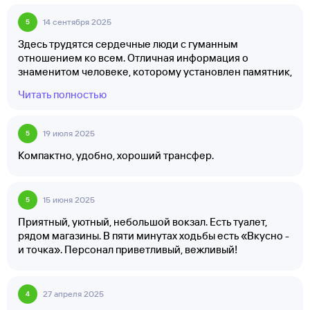
14 сентября 2025
5
Здесь трудятся сердечные люди с гуманным
отношением ко всем. Отличная информация о
знаменитом человеке, которому установлен памятник,
земля Ярославская богата героями.
Читать полностью
19 июля 2025
5
Компактно, удобно, хороший трансфер.
15 июня 2025
5
Приятный, уютный, небольшой вокзал. Есть туалет,
рядом магазины. В пяти минутах ходьбы есть «Вкусно -
и точка». Персонал приветливый, вежливый!
27 апреля 2025
4