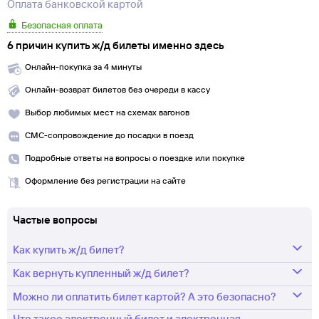
Оплата банковской картой
Безопасная оплата
6 причин купить ж/д билеты именно здесь
Онлайн-покупка за 4 минуты
Онлайн-возврат билетов без очереди в кассу
Выбор любимых мест на схемах вагонов
СМС-сопровождение до посадки в поезд
Подробные ответы на вопросы о поездке или покупке
Оформление без регистрации на сайте
Частые вопросы
Как купить ж/д билет?
Как вернуть купленный ж/д билет?
Укажите маршрут и дату. В ответ мы найдем информацию РЖД
о наличии билетов и их стоимости.
Можно ли оплатить билет картой? А это безопасно?
Любой купленный на
tutu.ru
ж/д билет можно сдать в соответствии
Выберите подходящий поезд и места.
с правилами РЖД.
Что такое электронный билет и электронная