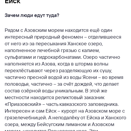
Ейск
Зачем люди едут туда?
Рядом с Азовским морем находится ещё один
интересный природный феномен – отделившееся
от него из-за пересыхания Ханское озеро,
наполненное лечебной грязью с калием,
сульфатами и гидрокарбонатами. Озеро частично
наполняется из Азова, когда в шторма волны
перехлёстывают через разделяющую их сушу,
частично пресной водой из воды Ясени – во время
половодья, частично – за счёт дождей, что делает
состав озёрной воды уникальным. В этой же
местности находится реликтовый заказник
«Приазовский» – часть кавказского заповедника.
Интересен и сам Ейск – курорт на Азовском море с
грязелечебницей. А неподалёку от Ейска и Ханского
озера, между Бейсугским лиманом и Азовском
морем, находится Ясеневская коса. Эти