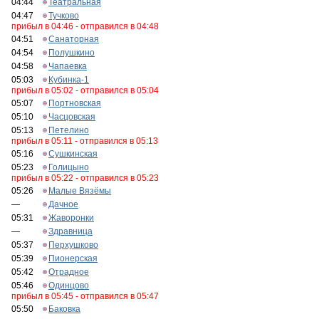
04:44
Театральная
04:47
Тучково
прибыл в 04:46 - отправился в 04:48
04:51
Санаторная
04:54
Полушкино
04:58
Чапаевка
05:03
Кубинка-1
прибыл в 05:02 - отправился в 05:04
05:07
Портновская
05:10
Часцовская
05:13
Петелино
прибыл в 05:11 - отправился в 05:13
05:16
Сушкинская
05:23
Голицыно
прибыл в 05:22 - отправился в 05:23
05:26
Малые Вязёмы
—
Дачное
05:31
Жаворонки
—
Здравница
05:37
Перхушково
05:39
Пионерская
05:42
Отрадное
05:46
Одинцово
прибыл в 05:45 - отправился в 05:47
05:50
Баковка