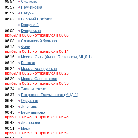
05:54
Сколково
05:57
Немчиновка
05:59
Сетунь
06:02
Рабочий Посёлок
—
Кунцево-1
06:05
Кунцевская
прибыл в 06:05 - отправился в 06:06
06:08
Славянский бульвар
06:13
Фили
прибыл в 06:13 - отправился в 06:14
06:16
Москва-Сити (бывш. Тестовская, МЦД-1)
06:19
Беговая
06:24
Москва Белорусская
прибыл в 06:25 - отправился в 06:25
06:29
Москва Савёловская
прибыл в 06:28 - отправился в 06:30
06:34
Тимирязевская
06:37
Петровско-Разумовская (МЦД-1)
06:40
Окружная
06:43
Дегунино
06:45
Бескудниково
прибыл в 06:45 - отправился в 06:46
06:48
Лианозово
06:51
Марк
прибыл в 06:50 - отправился в 06:52