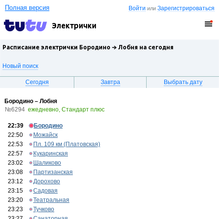
Полная версия
Войти
Зарегистрироваться
или
Электрички
Расписание электрички Бородино →
Лобня
на сегодня
Новый поиск
Сегодня
Завтра
Выбрать дату
Бородино – Лобня
№6294
ежедневно, Стандарт плюс
22:39
Бородино
22:50
Можайск
22:53
Пл. 109 км (Платовская)
22:57
Кукаринская
23:02
Шаликово
23:08
Партизанская
23:12
Дорохово
23:15
Садовая
23:20
Театральная
23:23
Тучково
23:27
Санаторная