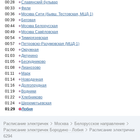
00:28
Славянский бульвар
00:33
Фили
00:36
Москва-Сити (бывш. Тестовская, МЦД-1)
00:39
Беговая
00:44
Москва Белорусская
00:49
Москва Савёловская
00:54
Тимирязевская
00:57
Петровско-Разумовская (МЦД-1)
01:00
Окружная
01:03
Дегунино
01:05
Бескудниково
01:08
Лианозово
01:11
Марк
01:14
Новодачная
01:16
Долгопрудная
01:19
Водники
01:22
Хлебниково
01:24
Шереметьевская
01:29
Лобня
Расписание электричек
Москва
Белорусское направление
Расписание электричек Бородино - Лобня
Расписание электрички
6294