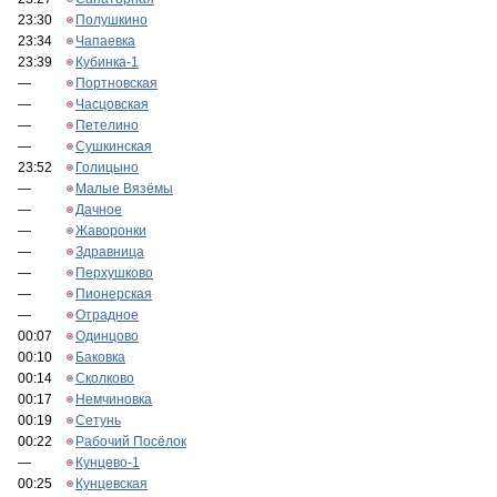
23:30
Полушкино
23:34
Чапаевка
23:39
Кубинка-1
—
Портновская
—
Часцовская
—
Петелино
—
Сушкинская
23:52
Голицыно
—
Малые Вязёмы
—
Дачное
—
Жаворонки
—
Здравница
—
Перхушково
—
Пионерская
—
Отрадное
00:07
Одинцово
00:10
Баковка
00:14
Сколково
00:17
Немчиновка
00:19
Сетунь
00:22
Рабочий Посёлок
—
Кунцево-1
00:25
Кунцевская