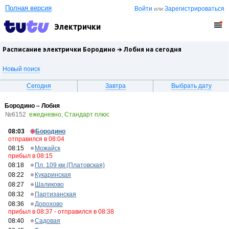
Полная версия
Войти
Зарегистрироваться
или
Электрички
Расписание электрички Бородино →
Лобня
на сегодня
Новый поиск
Сегодня
Завтра
Выбрать дату
Бородино – Лобня
№6152
ежедневно, Стандарт плюс
08:03
Бородино
отправился в 08:04
08:15
Можайск
прибыл в 08:15
08:18
Пл. 109 км (Платовская)
08:22
Кукаринская
08:27
Шаликово
08:32
Партизанская
08:36
Дорохово
прибыл в 08:37 - отправился в 08:38
08:40
Садовая