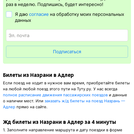
упрощает жизнь пассажиру. Её плюс в том, что не обязательно
раз в неделю. Подпишись, будет интересно!
ехать на вокзал и приобретать ж/д билет на бланке.
Я даю
согласие
на обработку моих персональных
Электронная регистрация
доступна почти для всех заказов,
данных
исключение составляют поезда
железных дорог СНГ. Для
посадки в поезд будет нужен оригинал паспорта, указанный
в электронном ж/д билете. А в случае отсутствия электронной
регистрации еще и распечатка посадочного купона.
Подписаться
Билеты из Назрани в Адлер
Если поезд не ходит в нужное вам время, приобретайте билеты
на любой любой поезд этого пути на Туту.ру. У нас всегда
полное расписание движения пассажирских поездов
и данные
о наличии мест. Или
заказать
ж/д
билеты на поезд Назрань —
Адлер
прямо на сайте.
Жд билеты из Назрани в Адлер за 4 минуты
1. Заполните направление маршрута и дату поездки в форме