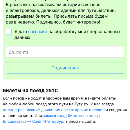
электронная регистрация.
В рассылке рассказываем истории вокзалов
Электронная регистрация
производится
сразу
после оплаты
и электровозов, делимся идеями для путешествий,
билета.
Электронная регистрация
— это опция, которая
разыгрываем билеты. Присылать письма будем
упрощает жизнь пассажиру. Её плюс в том, что не требуется
раз в неделю. Подпишись, будет интересно!
быть на вокзале и приобретать ж/д билет на бланке.
Я даю
согласие
на обработку моих персональных
Электронная регистрация
доступна почти для всех заказов,
данных
исключение составляют поезда
железных дорог СНГ. Для
посадки в поезд понадобится оригинал удостоверения
личности, указанный в электронном жд билете. А в случае
отсутствия электронной регистрации еще и распечатка
посадочного купона.
Подписаться
Билеты на поезд 251С
Если поезд не ходит в удобное вам время, найдите билеты
на любой любой поезд этого пути на Туту.ру. У нас всегда
полное расписание движения пассажирских поездов
и сведения
о наличии мест. Или
заказать
ж/д
билеты на поезд
Владикавказ — Санкт-Петербург
прямо на сайте.