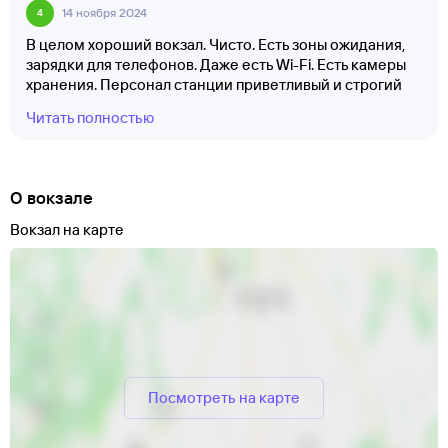
14 ноября 2024
4
В целом хороший вокзал. Чисто. Есть зоны ожидания,
зарядки для телефонов. Даже есть Wi-Fi. Есть камеры
хранения. Персонал станции приветливый и строгий
одновременно. Но туалета на вокзале нет! И если
Читать полностью
срочно нужно, не ясно, куда бежать! Возможно, где-то
рядом есть туалеты, я не уверен. Посещал Крымск
дважды, прибывал и уезжал с этой станции.
О вокзале
Вокзал на карте
Посмотреть на карте