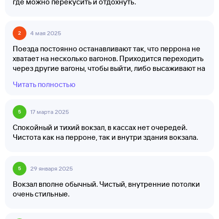
где можно перекусить и отдохнуть.
4 мая 2025
2
Поезда постоянно останавливают так, что перрона не
хватает на несколько вагонов. Приходится переходить
через другие вагоны, чтобы выйти, либо высаживают на
другой перрон — об этом операторы заранее не
Читать полностью
сообщают. Успеть физически сложно, так как поезда
стоят всего 5 минут
17 марта 2025
5
Спокойный и тихий вокзал, в кассах нет очередей.
Чистота как на перроне, так и внутри здания вокзала.
29 января 2025
5
Вокзал вполне обычный. Чистый, внутренние потолки
очень стильные.