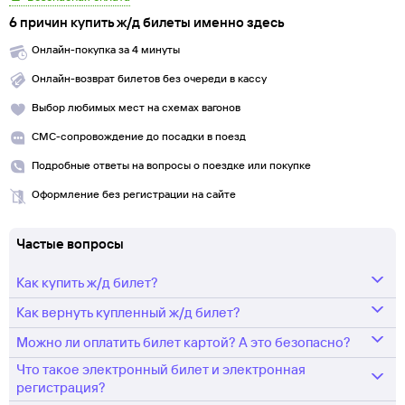
6 причин купить ж/д билеты именно здесь
Онлайн-покупка за 4 минуты
Онлайн-возврат билетов без очереди в кассу
Выбор любимых мест на схемах вагонов
СМС-сопровождение до посадки в поезд
Подробные ответы на вопросы о поездке или покупке
Оформление без регистрации на сайте
Частые вопросы
Как купить ж/д билет?
Как вернуть купленный ж/д билет?
Укажите маршрут и дату. В ответ мы найдем информацию РЖД
о наличии билетов и их стоимости.
Можно ли оплатить билет картой? А это безопасно?
Любой купленный на
tutu.ru
ж/д билет можно сдать в соответствии
Выберите подходящий поезд и места.
с правилами РЖД.
Что такое электронный билет и электронная
Да, конечно. Оплата происходит через платежный шлюз
регистрация?
Оплатите билет одним из предложенных способов.
Возврат осуществляется прямо в личном кабинете Туту.ру или
процессингового центра Gateline.net. Все данные передаются