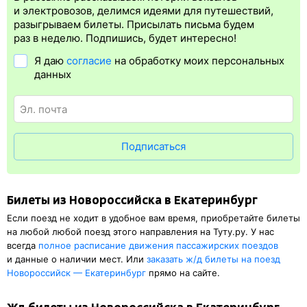
Электронная регистрация
производится
сразу
после оплаты
и электровозов, делимся идеями для путешествий,
билета.
Электронная регистрация
— это опция, которая
разыгрываем билеты. Присылать письма будем
упрощает жизнь пассажиру. Её плюс в том, что не обязательно
раз в неделю. Подпишись, будет интересно!
ехать на вокзал и приобретать ж/д билет на бланке.
Я даю
согласие
на обработку моих персональных
Электронная регистрация
доступна почти для всех заказов,
данных
исключение составляют поезда
железных дорог СНГ. Для
посадки в поезд понадобится оригинал удостоверения
личности, указанный в электронном ж/д билете. А в случае
отсутствия электронной регистрации еще и распечатка
посадочного купона.
Подписаться
Билеты из Новороссийска в Екатеринбург
Если поезд не ходит в удобное вам время, приобретайте билеты
на любой любой поезд этого направления на Туту.ру. У нас
всегда
полное расписание движения пассажирских поездов
и данные о наличии мест. Или
заказать
ж/д
билеты на поезд
Новороссийск — Екатеринбург
прямо на сайте.