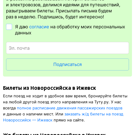
Электронная регистрация
производится
сразу
после оплаты
и электровозов, делимся идеями для путешествий,
билета.
Электронная регистрация
— это опция, которая
разыгрываем билеты. Присылать письма будем
упрощает жизнь пассажиру. Её плюс в том, что не требуется
раз в неделю. Подпишись, будет интересно!
ехать на вокзал и приобретать ж/д билет на бланке.
Я даю
согласие
на обработку моих персональных
Электронная регистрация
доступна почти для всех заказов,
данных
исключение составляют поезда
железных дорог СНГ. Для
посадки в поезд будет нужен оригинал паспорта, указанный
в электронном ж/д билете. А в случае отсутствия электронной
регистрации еще и распечатка посадочного купона.
Подписаться
Билеты из Новороссийска в Ижевск
Если поезд не ходит в удобное вам время, бронируйте билеты
на любой другой поезд этого направления на Туту.ру. У нас
всегда
полное расписание движения пассажирских поездов
и данные о наличии мест. Или
заказать
ж/д
билеты на поезд
Новороссийск — Ижевск
прямо на сайте.