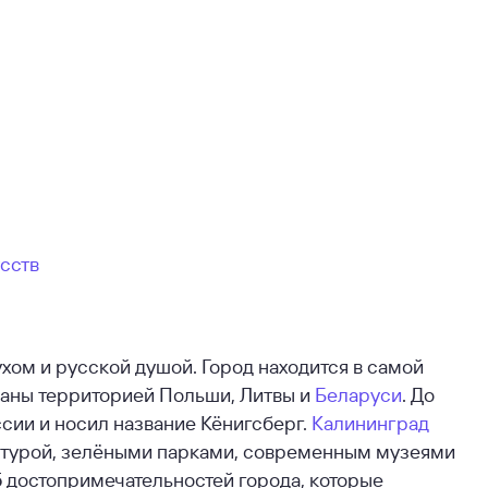
сств
ом и русской душой. Город находится в самой
траны территорией Польши, Литвы и
Беларуси
. До
сии и носил название Кёнигсберг.
Калининград
ектурой, зелёными парками, современным музеями
 достопримечательностей города, которые