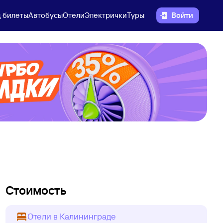
 билеты
Автобусы
Отели
Электрички
Туры
Войти
Стоимость
Отели в Калининграде