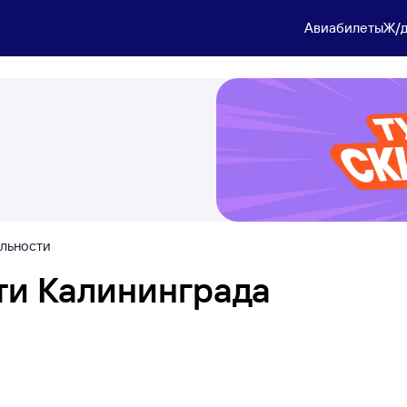
Авиабилеты
Ж/д
льности
ти Калининграда