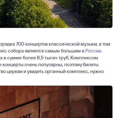
орядка 700 концертов классической музыки, в том
лекс собора является самым большим в
России
.
ых в сумме более 8,5 тысяч труб. Комплексом
е концерты очень популярны, поэтому билеты
тво церкви и увидеть органный комплекс, нужно