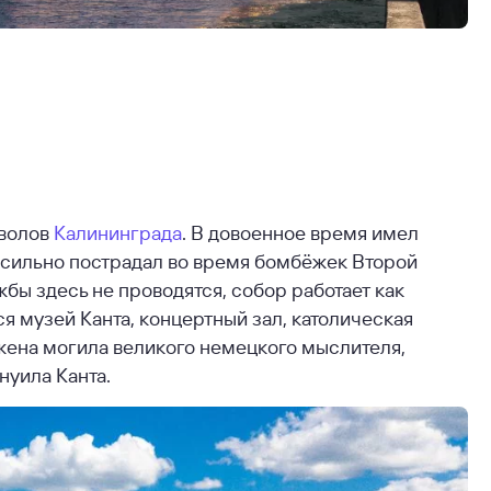
мволов
Калининграда
. В довоенное время имел
м сильно пострадал во время бомбёжек Второй
бы здесь не проводятся, собор работает как
я музей Канта, концертный зал, католическая
жена могила великого немецкого мыслителя,
уила Канта.