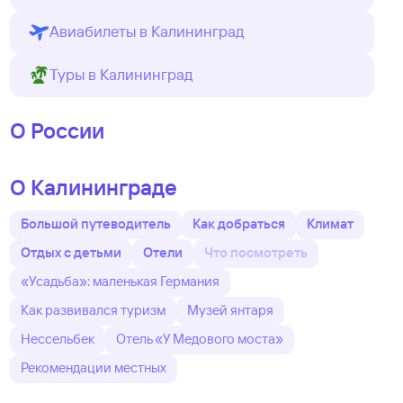
Авиабилеты в Калининград
Туры в Калининград
О России
О Калининграде
Большой путеводитель
Как добраться
Климат
Отдых с детьми
Отели
Что посмотреть
«Усадьба»: маленькая Германия
Как развивался туризм
Музей янтаря
Нессельбек
Отель «У Медового моста»
Рекомендации местных