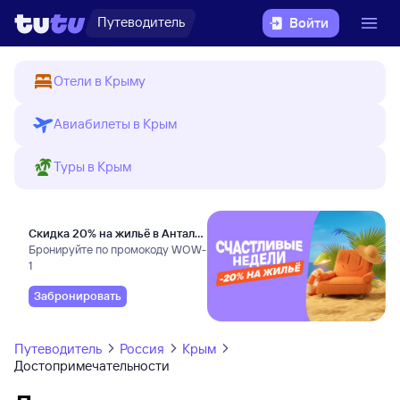
Путеводитель
Войти
Отели в Крыму
Авиабилеты в Крым
Туры в Крым
Скидка 20% на жильё в Анталье
и Даламане
Бронируйте по промокоду WOW-
1
Забронировать
Путеводитель
Россия
Крым
Достопримечательности