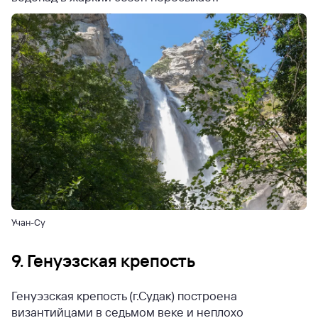
Учан-Су
9. Генуэзская крепость
Генуэзская крепость (г.Судак) построена
византийцами в седьмом веке и неплохо