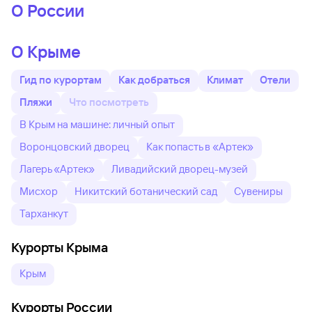
О России
О Крыме
Гид по курортам
Как добраться
Климат
Отели
Пляжи
Что посмотреть
В Крым на машине: личный опыт
Воронцовский дворец
Как попасть в «Артек»
Лагерь «Артек»
Ливадийский дворец-музей
Мисхор
Никитский ботанический сад
Сувениры
Тарханкут
Курорты Крыма
Крым
Курорты России