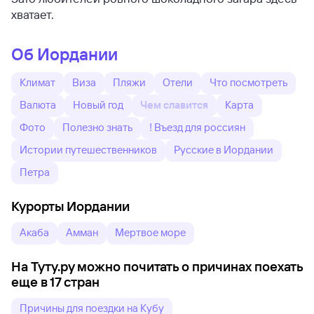
хватает.
Об Иордании
Климат
Виза
Пляжи
Отели
Что посмотреть
Валюта
Новый год
Чем славится
Карта
Фото
Полезно знать
! Въезд для россиян
Истории путешественников
Русские в Иордании
Петра
Курорты Иордании
Акаба
Амман
Мертвое море
На Туту.ру можно почитать о причинах поехать
еще в 17 стран
Причины для поездки на Кубу