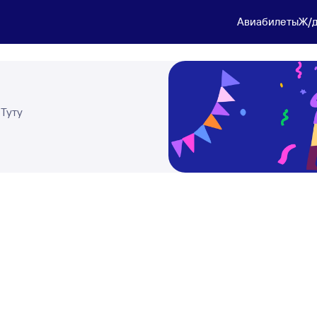
Авиабилеты
Ж/д
 Туту