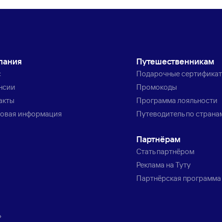
пания
Путешественникам
с
Подарочные сертифика
нсии
Промокоды
акты
Программа лояльности
овая информация
Путеводитель по страна
Партнёрам
Стать партнёром
Реклама на Туту
Партнёрская программа
»