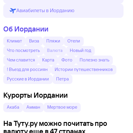
Авиабилеты в Иорданию
Об Иордании
Климат
Виза
Пляжи
Отели
Что посмотреть
Валюта
Новый год
Чем славится
Карта
Фото
Полезно знать
! Въезд для россиян
Истории путешественников
Русские в Иордании
Петра
Курорты Иордании
Акаба
Амман
Мертвое море
На Туту.ру можно почитать про
валюту еще в 47 странах