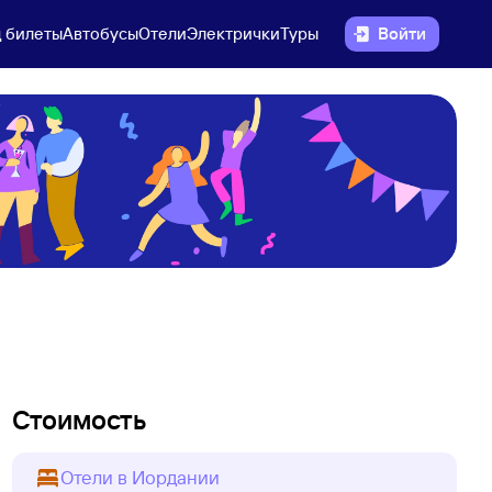
 билеты
Автобусы
Отели
Электрички
Туры
Войти
Стоимость
Отели в Иордании