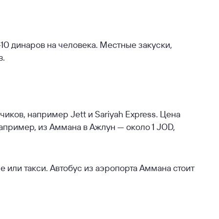
10 динаров на человека. Местные закуски,
в.
ков, например Jett и Sariyah Express. Цена
Например, из Аммана в Ажлун — около 1 JOD,
е или такси. Автобус из аэропорта Аммана стоит