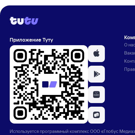
Ком
Приложение Туту
О на
Вака
Конт
Прав
Используется программный комплекс
ООО «Глобус Медиа