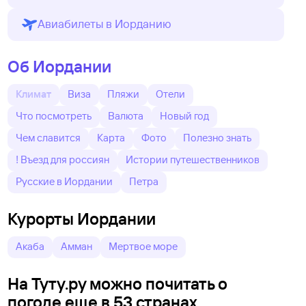
Авиабилеты в Иорданию
Об Иордании
Климат
Виза
Пляжи
Отели
Что посмотреть
Валюта
Новый год
Чем славится
Карта
Фото
Полезно знать
! Въезд для россиян
Истории путешественников
Русские в Иордании
Петра
Курорты Иордании
Акаба
Амман
Мертвое море
На Туту.ру можно почитать о
погоде еще в 53 странах