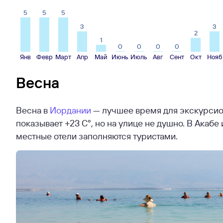
5
5
5
3
3
2
1
0
0
0
0
Янв
Февр
Март
Апр
Май
Июнь
Июль
Авг
Сент
Окт
Нояб
Весна
Весна в
Иордании
— лучшее время для экскурсион
показывает +23 С°, но на улице не душно. В Акаб
местные отели заполняются туристами.