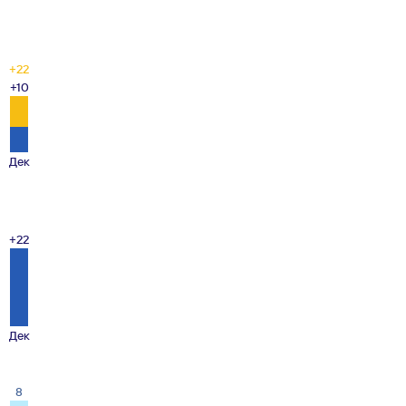
+22
+10
Дек
+22
Дек
8