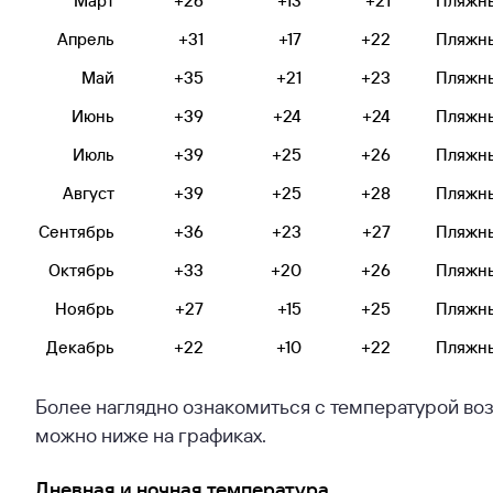
Март
+26
+13
+21
Пляжн
Апрель
+31
+17
+22
Пляжн
Май
+35
+21
+23
Пляжн
Июнь
+39
+24
+24
Пляжн
Июль
+39
+25
+26
Пляжн
Август
+39
+25
+28
Пляжн
Сентябрь
+36
+23
+27
Пляжн
Октябрь
+33
+20
+26
Пляжн
Ноябрь
+27
+15
+25
Пляжн
Декабрь
+22
+10
+22
Пляжн
Более наглядно ознакомиться с температурой воз
можно ниже на графиках.
Дневная и ночная температура