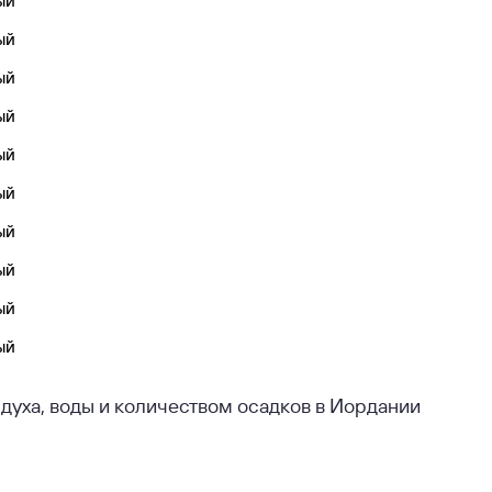
ый
ый
ый
ый
ый
ый
ый
ый
ый
ый
духа, воды и количеством осадков в Иордании