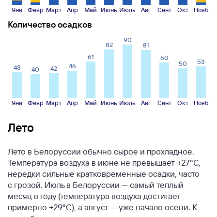
Янв
Февр
Март
Апр
Май
Июнь
Июль
Авг
Сент
Окт
Нояб
Количество осадков
90
82
81
61
60
53
50
46
43
42
40
Янв
Февр
Март
Апр
Май
Июнь
Июль
Авг
Сент
Окт
Нояб
Лето
Лето в Белоруссии обычно сырое и прохладное.
Температура воздуха в июне не превышает +27°С,
нередки сильные кратковременные осадки, часто
с грозой. Июль в Белоруссии — самый теплый
месяц в году (температура воздуха достигает
примерно +29°С), а август — уже начало осени. К