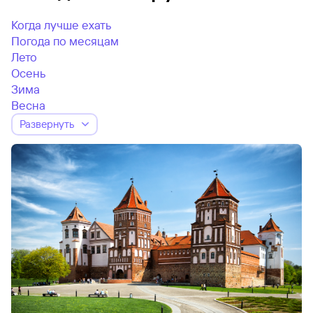
Когда лучше ехать
Погода по месяцам
Лето
Осень
Зима
Весна
Развернуть