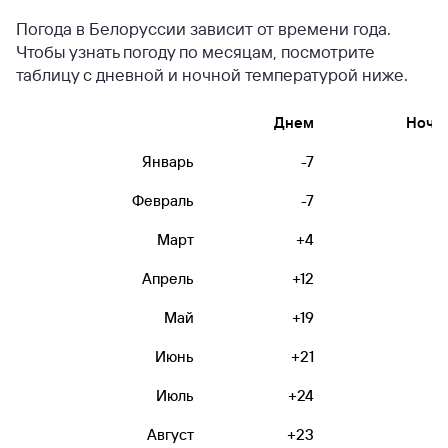
Погода в Белоруссии зависит от времени года.
Чтобы узнать погоду по месяцам, посмотрите
таблицу с дневной и ночной температурой ниже.
Днем
Ночь
Январь
-7
-
Февраль
-7
Март
+4
-
Апрель
+12
+
Май
+19
+
Июнь
+21
+1
Июль
+24
+1
Август
+23
+1