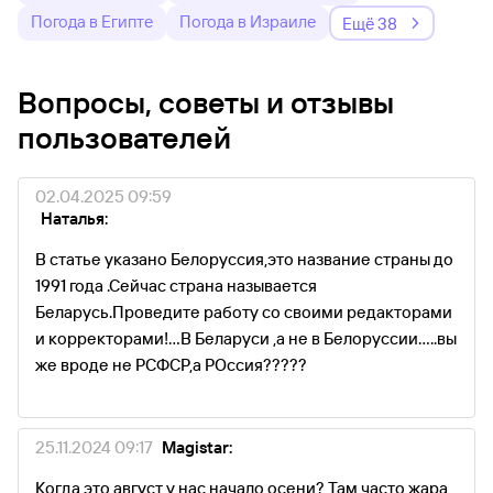
Погода в Египте
Погода в Израиле
Ещё 38
Вопросы, советы и отзывы
пользователей
02.04.2025 09:59
Наталья:
В статье указано Белоруссия,это название страны до
1991 года .Сейчас страна называется
Беларусь.Проведите работу со своими редакторами
и корректорами!...В Беларуси ,а не в Белоруссии.....вы
же вроде не РСФСР,а РОссия?????
25.11.2024 09:17
Magistar:
Когда это август у нас начало осени? Там часто жара