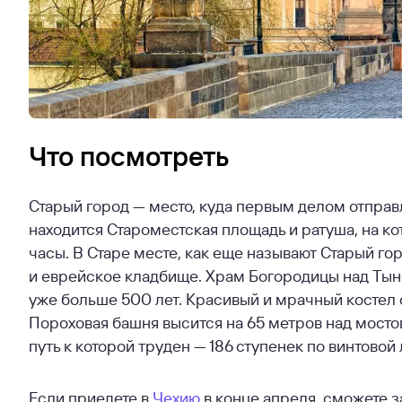
Что посмотреть
Старый город — место, куда первым делом отправ
находится Староместская площадь и ратуша, на 
часы. В Старе месте, как еще называют Старый го
и еврейское кладбище. Храм Богородицы над Тын
уже больше 500 лет. Красивый и мрачный костел 
Пороховая башня высится на 65 метров над мосто
путь к которой труден — 186 ступенек по винтовой
Если приедете в
Чехию
в конце апреля, сможете 