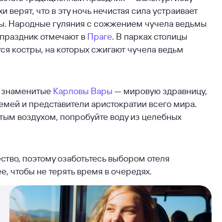
хи верят, что в эту ночь нечистая сила устраивает
тры. Народные гуляния с сожжением чучела ведьмы
 праздник отмечают в
Праге
. В парках столицы
ся костры, на которых сжигают чучела ведьм
т знаменитые
Карловы Вары
— мировую здравницу,
мей и представители аристократии всего мира.
тым воздухом, попробуйте воду из целебных
тво, поэтому озаботьтесь выбором отеля
е, чтобы не терять время в очередях.