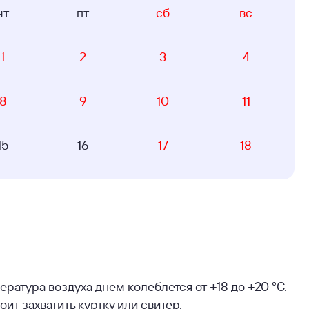
чт
пт
сб
вс
1
2
3
4
8
9
10
11
15
16
17
18
ература воздуха днем колеблется от +18 до +20 °C.
ит захватить куртку или свитер.