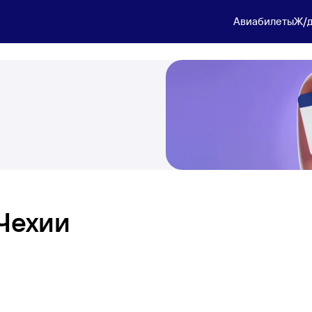
Авиабилеты
Ж/д
Чехии