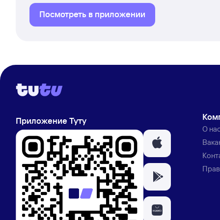
Посмотреть в приложении
Ком
Приложение Туту
О на
Вака
Конт
Прав