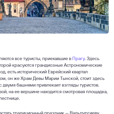
ляются все туристы, приехавшие в
Прагу
. Здесь
которой красуются грандиозные Астрономические
род, есть исторический Еврейский квартал
ом, он же Храм Девы Марии Тынской, стоит здесь
с двумя башнями привлекает взгляды туристов.
вой, на ее вершине находится смотровая площадка,
 лестнице.
застать традиционный праздник — Вальпургиеву