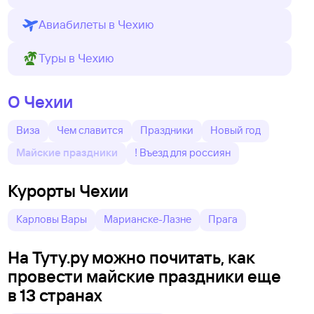
Авиабилеты в Чехию
Туры в Чехию
О Чехии
Виза
Чем славится
Праздники
Новый год
Майские праздники
! Въезд для россиян
Курорты Чехии
Карловы Вары
Марианске-Лазне
Прага
На Туту.ру можно почитать, как
провести майские праздники еще
в 13 странах