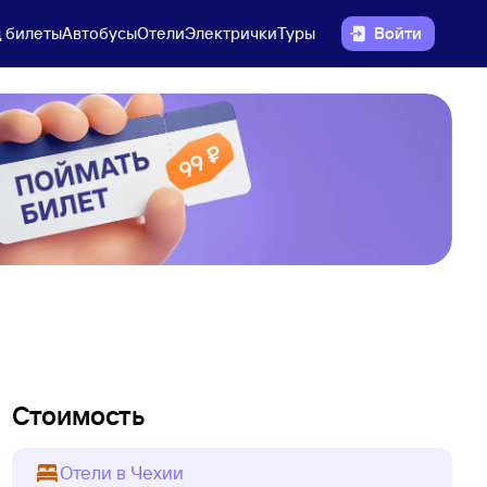
 билеты
Автобусы
Отели
Электрички
Туры
Войти
Стоимость
Отели в Чехии