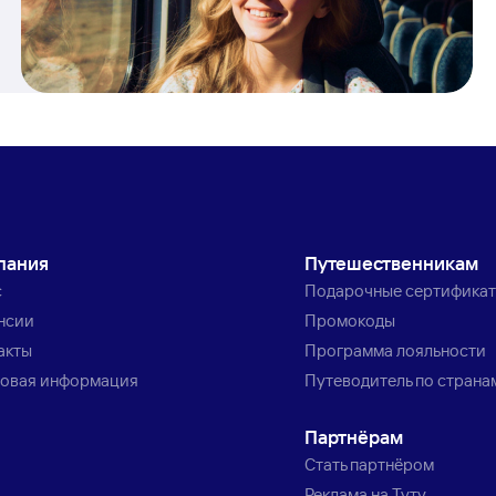
пания
Путешественникам
с
Подарочные сертифика
нсии
Промокоды
акты
Программа лояльности
овая информация
Путеводитель по страна
Партнёрам
Стать партнёром
Реклама на Туту