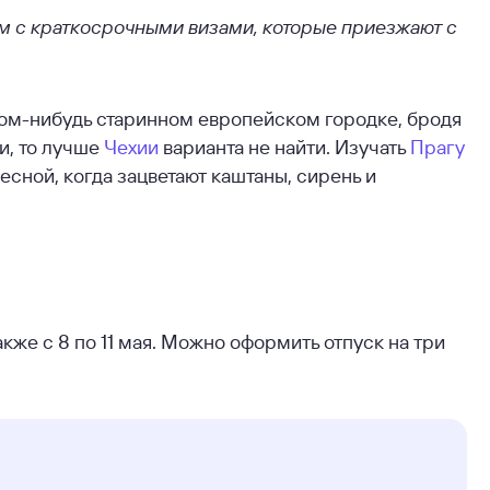
ам с краткосрочными визами, которые приезжают с
ком-нибудь старинном европейском городке, бродя
и, то лучше
Чехии
варианта не найти. Изучать
Прагу
сной, когда зацветают каштаны, сирень и
также с 8 по 11 мая. Можно оформить отпуск на три