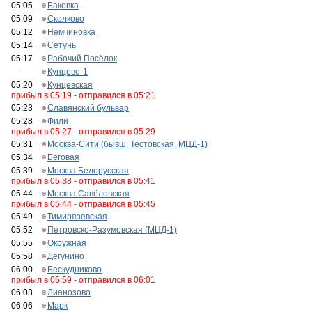
05:05
Баковка
05:09
Сколково
05:12
Немчиновка
05:14
Сетунь
05:17
Рабочий Посёлок
—
Кунцево-1
05:20
Кунцевская
прибыл в 05:19 - отправился в 05:21
05:23
Славянский бульвар
05:28
Фили
прибыл в 05:27 - отправился в 05:29
05:31
Москва-Сити (бывш. Тестовская, МЦД-1)
05:34
Беговая
05:39
Москва Белорусская
прибыл в 05:38 - отправился в 05:41
05:44
Москва Савёловская
прибыл в 05:44 - отправился в 05:45
05:49
Тимирязевская
05:52
Петровско-Разумовская (МЦД-1)
05:55
Окружная
05:58
Дегунино
06:00
Бескудниково
прибыл в 05:59 - отправился в 06:01
06:03
Лианозово
06:06
Марк