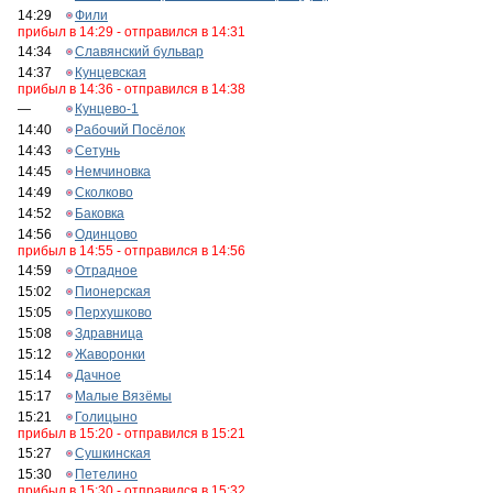
14:29
Фили
прибыл в 14:29 - отправился в 14:31
14:34
Славянский бульвар
14:37
Кунцевская
прибыл в 14:36 - отправился в 14:38
—
Кунцево-1
14:40
Рабочий Посёлок
14:43
Сетунь
14:45
Немчиновка
14:49
Сколково
14:52
Баковка
14:56
Одинцово
прибыл в 14:55 - отправился в 14:56
14:59
Отрадное
15:02
Пионерская
15:05
Перхушково
15:08
Здравница
15:12
Жаворонки
15:14
Дачное
15:17
Малые Вязёмы
15:21
Голицыно
прибыл в 15:20 - отправился в 15:21
15:27
Сушкинская
15:30
Петелино
прибыл в 15:30 - отправился в 15:32