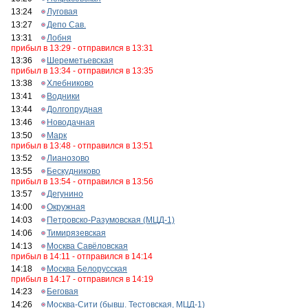
13:24
Луговая
13:27
Депо Сав.
13:31
Лобня
прибыл в 13:29 - отправился в 13:31
13:36
Шереметьевская
прибыл в 13:34 - отправился в 13:35
13:38
Хлебниково
13:41
Водники
13:44
Долгопрудная
13:46
Новодачная
13:50
Марк
прибыл в 13:48 - отправился в 13:51
13:52
Лианозово
13:55
Бескудниково
прибыл в 13:54 - отправился в 13:56
13:57
Дегунино
14:00
Окружная
14:03
Петровско-Разумовская (МЦД-1)
14:06
Тимирязевская
14:13
Москва Савёловская
прибыл в 14:11 - отправился в 14:14
14:18
Москва Белорусская
прибыл в 14:17 - отправился в 14:19
14:23
Беговая
14:26
Москва-Сити (бывш. Тестовская, МЦД-1)