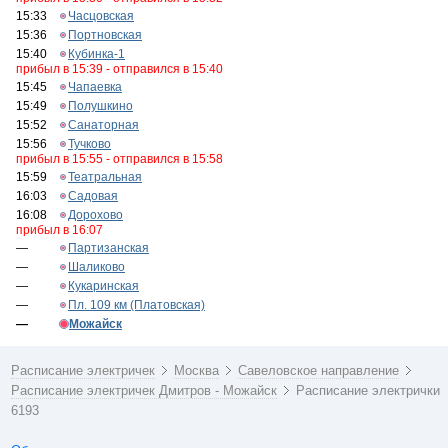
15:33
Часцовская
15:36
Портновская
15:40
Кубинка-1
прибыл в 15:39 - отправился в 15:40
15:45
Чапаевка
15:49
Полушкино
15:52
Санаторная
15:56
Тучково
прибыл в 15:55 - отправился в 15:58
15:59
Театральная
16:03
Садовая
16:08
Дорохово
прибыл в 16:07
—
Партизанская
—
Шаликово
—
Кукаринская
—
Пл. 109 км (Платовская)
—
Можайск
Расписание электричек
Москва
Савеловское направление
Расписание электричек Дмитров - Можайск
Расписание электрички
6193