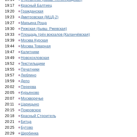
19:17
Красный Балтиец
19:20
Гражданская
19:23
Дмитровская (МЦД-2)
19:27
Марьина Роща
19:30
Рижская (бывш. Ржевская)
19:33
Площадь трёх вокзалов (Каланчёвская)
19:39
Москва Курская
19:44
Москва Товарная
19:47
Калитники
19:49
Новохохловская
19:52
Текстильщики
19:55
Печатники
19:57
Люблино
19:59
Депо
20:02
Перерва
20:05
Курьяново
20:07
Москворечье
20:11
Царицыно
20:15
Покровское
20:18
Красный Строитель
20:21
Битца
20:25
Бутово
20:29
Щербинка