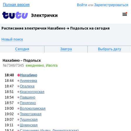
Полная версия
Войти
Зарегистрироваться
или
Электрички
Расписание электрички Нахабино →
Подольск
на сегодня
Новый поиск
Сегодня
Завтра
Выбрать дату
Нахабино – Подольск
№7346/7345
ежедневно, Иволга
18:40
Нахабино
18:44
Аникеевка
18:47
Опалиха
18:51
Красногорская
18:54
Павшино
18:57
Пенягино
19:00
Волоколамская
19:02
Трикотажная
19:07
Тушинская
19:11
Щукинская
19:14
Стрешнево (бывш. Ленинградская)