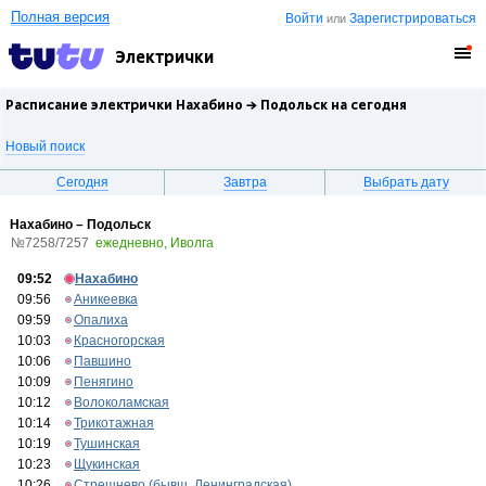
Полная версия
Войти
Зарегистрироваться
или
Электрички
Расписание электрички Нахабино →
Подольск
на сегодня
Новый поиск
Сегодня
Завтра
Выбрать дату
Нахабино – Подольск
№7258/7257
ежедневно, Иволга
09:52
Нахабино
09:56
Аникеевка
09:59
Опалиха
10:03
Красногорская
10:06
Павшино
10:09
Пенягино
10:12
Волоколамская
10:14
Трикотажная
10:19
Тушинская
10:23
Щукинская
10:26
Стрешнево (бывш. Ленинградская)