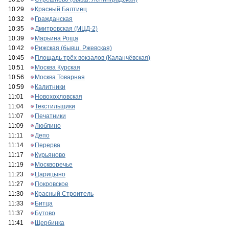
10:29
Красный Балтиец
10:32
Гражданская
10:35
Дмитровская (МЦД-2)
10:39
Марьина Роща
10:42
Рижская (бывш. Ржевская)
10:45
Площадь трёх вокзалов (Каланчёвская)
10:51
Москва Курская
10:56
Москва Товарная
10:59
Калитники
11:01
Новохохловская
11:04
Текстильщики
11:07
Печатники
11:09
Люблино
11:11
Депо
11:14
Перерва
11:17
Курьяново
11:19
Москворечье
11:23
Царицыно
11:27
Покровское
11:30
Красный Строитель
11:33
Битца
11:37
Бутово
11:41
Щербинка